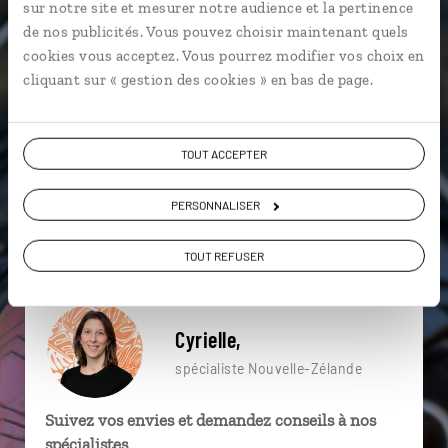
sur notre site et mesurer notre audience et la pertinence
particulière ?
de nos publicités. Vous pouvez choisir maintenant quels
cookies vous acceptez. Vous pourrez modifier vos choix en
cliquant sur « gestion des cookies » en bas de page.
Abel Tasman
Christchurch
Fiordland
Akaroa
Arrowtown
Bay of Islands
TOUT ACCEPTER
Arthur’s Pass
Baleine
Doubtful Sound
PERSONNALISER
Akaroa
TOUT REFUSER
Cyrielle,
spécialiste Nouvelle-Zélande
Suivez vos envies et demandez conseils à nos
spécialistes