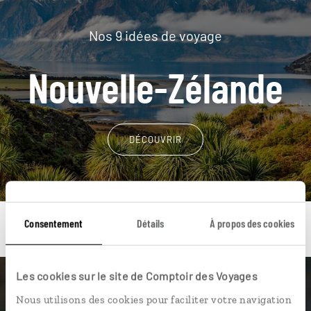
Nos 9 idées de voyage
Nouvelle-Zélande
DÉCOUVRIR
Consentement
Détails
À propos des cookies
Les cookies sur le site de Comptoir des Voyages
Une envie de voyage
Nous utilisons des cookies pour faciliter votre navigation