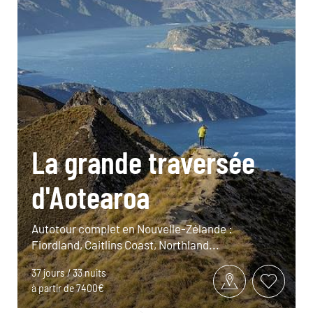
La grande traversée
d'Aotearoa
Autotour complet en Nouvelle-Zélande :
Fiordland, Caitlins Coast, Northland...
37 jours / 33 nuits
à partir de 7400€