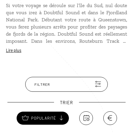
Si votre voyage se déroule sur l’île du Sud, nul doute
que vous irez à Doubtful Sound et dans le Fjordland
National Park. Débutant votre route à Queenstown,
vous ferez plusieurs arrêts pour profiter des paysages
de fjords de la région. Doubtful Sound est réellement
imposant. Dans les environs, Routeburn Track et
Milford Track sont deux parcours de randonnée que
Lire plus
vous pourrez arpenter pour découvrir cette nature
sauvage. Lors d'une croisière en bateau dans le fjord,
vous pourrez observer des otaries ou des dauphins dans
des paysages incroyables.
FILTRER
TRIER
POPULARITÉ