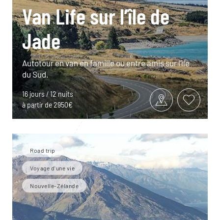
Van Life sur l’île de
Jade
Autotour en van en famille ou entre amis sur l’île
du Sud.
16 jours / 12 nuits
à partir de 2950€
Road trip
Voyage d'une vie
Nouvelle-Zélande