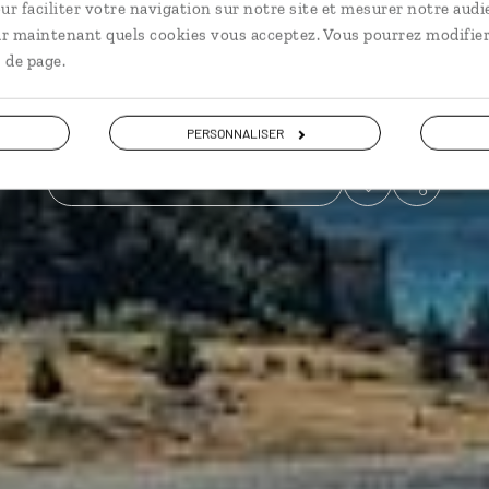
ur faciliter votre navigation sur notre site et mesurer notre audi
ir maintenant quels cookies vous acceptez. Vous pourrez modifier
En famille
Road trip
Grands espaces
 de page.
Voir les 62 avis sur les voyages en Nouvelle-Zélande
PERSONNALISER
VOIR LA GALERIE PHOTOS