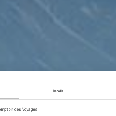
 Life sur l’île de 
Détails
Autotour en van en famille ou entre amis sur l’île du Sud
Comptoir des Voyages