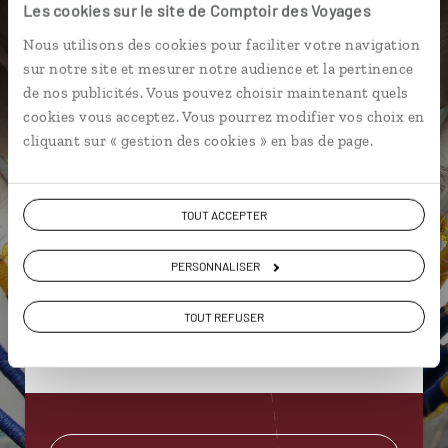
Les cookies sur le site de Comptoir des Voyages
Elodie,
Nous utilisons des cookies pour faciliter votre navigation
spécialiste Canada
sur notre site et mesurer notre audience et la pertinence
de nos publicités. Vous pouvez choisir maintenant quels
cookies vous acceptez. Vous pourrez modifier vos choix en
Suivez vos envies et demandez conseils à nos
cliquant sur « gestion des cookies » en bas de page.
spécialistes
Ils sauront organiser votre itinéraire au plus
près de vos envies et de la réalité du pays.
TOUT ACCEPTER
Échangez en face à face ou depuis nos studios
PERSONNALISER
connectés en agence, mais aussi par email ou
téléphone.
TOUT REFUSER
Vous gardez le même interlocuteur avant,
pendant et après votre voyage.