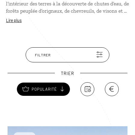
l’intérieur des terres à la découverte de chutes d’eau, de
forêts peuplée d’orignaux, de chevreuils, de visons et de
rats musqués. En chemin vous croiserez une échelle à
Lire plus
poissons et un pont tournant... Le réseau de sentiers est
facilement accessible du Liscombe Lodge Resort, une
raison de plus pour s'y balader.
FILTRER
TRIER
POPULARITÉ