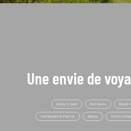
Une envie de voya
Arthur's Seat
Ben Nevis
Black 
Cathédrale St Patrick
Dublin
Trinity Colle