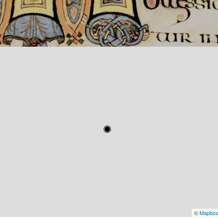
©
Mapbo