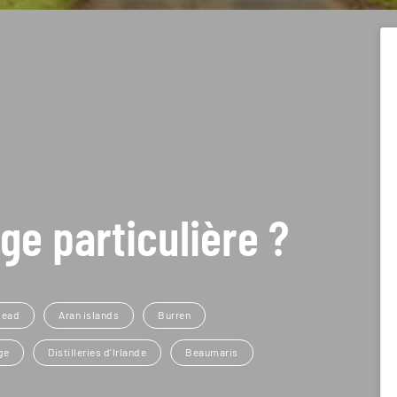
ge particulière ?
Head
Aran islands
Burren
ge
Distilleries d'Irlande
Beaumaris