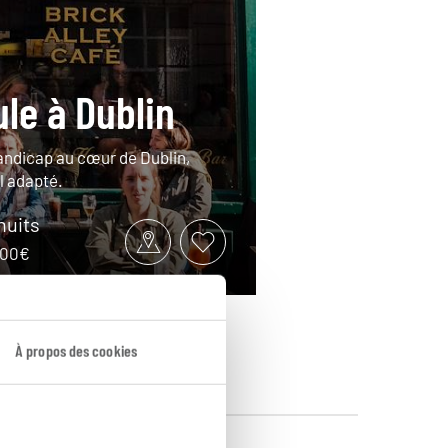
ule à Dublin
ndicap au cœur de Dublin,
l adapté.
 nuits
1300€
À propos des cookies