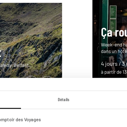
Ça ro
Week-end ha
t
dans un hôte
4 jours / 3
Galway, Belfast...
à partir de 
Détails
Comptoir des Voyages