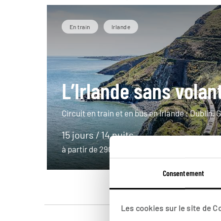
En train
Irlande
L’Irlande sans volan
Circuit en train et en bus en Irlande : Dublin, 
15 jours / 14 nuits
à partir de 2900€
Consentement
Les cookies sur le site de 