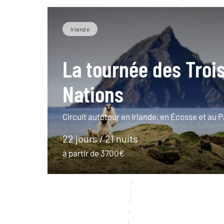
Irlande
La tournée des Troi
Nations
Circuit autotour en Irlande, en Écosse et au P
22 jours / 21 nuits
à partir de 3700€