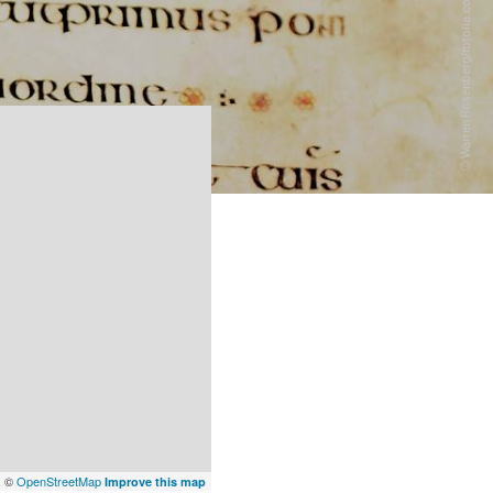
x
©
OpenStreetMap
Improve this map