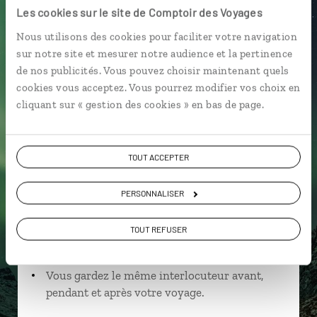
Les cookies sur le site de Comptoir des Voyages
Nous utilisons des cookies pour faciliter votre navigation
sur notre site et mesurer notre audience et la pertinence
Anais,
de nos publicités. Vous pouvez choisir maintenant quels
cookies vous acceptez. Vous pourrez modifier vos choix en
spécialiste Norvège
cliquant sur « gestion des cookies » en bas de page.
Suivez vos envies et demandez conseils à nos
spécialistes
TOUT ACCEPTER
Ils sauront organiser votre itinéraire au plus
près de vos envies et de la réalité du pays.
PERSONNALISER
Échangez en face à face ou depuis nos studios
TOUT REFUSER
connectés en agence, mais aussi par email ou
téléphone.
Vous gardez le même interlocuteur avant,
pendant et après votre voyage.