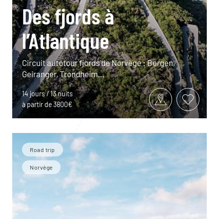
Des fjords à
l’Atlantique
Circuit autotour fjords de Norvège : Bergen,
Geiranger, Trondheim…
14 jours / 13 nuits
à partir de 3800€
Road trip
Norvège