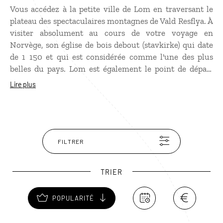
Vous accédez à la petite ville de Lom en traversant le
plateau des spectaculaires montagnes de Vald Resflya. À
visiter absolument au cours de votre
voyage en
Norvège
, son église de bois debout (stavkirke) qui date
de 1 150 et qui est considérée comme l'une des plus
belles du pays. Lom est également le point de départ
idéal pour partir en randonnée dans le sublime parc
Lire plus
national Jotunheimen. Une étape de choix avant de
prendre la route pour Geiranger.
FILTRER
TRIER
POPULARITÉ