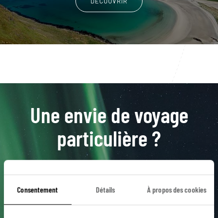
DÉCOUVRIR
Une envie de voyage
particulière ?
Aalesund
Averoy
Briksdal
Fjord
Consentement
Détails
À propos des cookies
Flam
Aurland
Chutes de Tvinde
Eidfjord
Fjord de Luster
Geilo