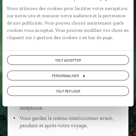
Nous utilisons des cookies pour faciliter votre navigation
sur notre site et mesurer notre audience et la pertinence
de nos publicités. Vous pouvez choisir maintenant quels
Anne-Sophie,
cookies vous acceptez. Vous pourrez modifier vos choix en
cliquant sur « gestion des cookies » en bas de page.
spécialiste Norvège
Suivez vos envies et demandez conseils à nos
TOUT ACCEPTER
spécialistes
Ils sauront organiser votre itinéraire au plus
PERSONNALISER
près de vos envies et de la réalité du pays.
TOUT REFUSER
Échangez en face à face ou depuis nos studios
connectés en agence, mais aussi par email ou
téléphone.
Vous gardez le même interlocuteur avant,
pendant et après votre voyage.