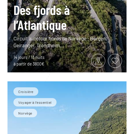
Des fjords à
l’Atlantique
Circuit autotour fjords de Norvège : Bergen,
Geiranger, Trondheim…
14 jours / 13 nuits
à partir de 3800€
Croisière
Voyager à l’essentiel
Norvège