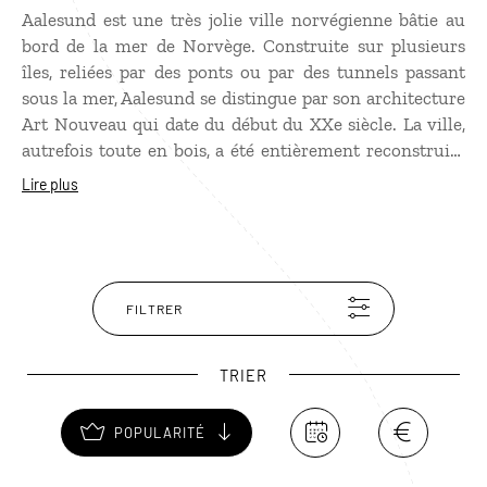
Aalesund est une très jolie ville norvégienne bâtie au
bord de la mer de Norvège. Construite sur plusieurs
îles, reliées par des ponts ou par des tunnels passant
sous la mer, Aalesund se distingue par son architecture
Art Nouveau qui date du début du XXe siècle. La ville,
autrefois toute en bois, a été entièrement reconstruite
après un gigantesque incendie. Lors de votre
voyage en
Lire plus
Norvège
, ne manquez pas de gravir la colline sur l'île
principale, pour admirer la superbe vue sur la ville.
FILTRER
TRIER
POPULARITÉ