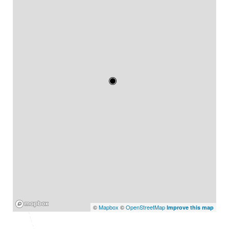
Mapbox
©
Mapbox
©
OpenStreetMap
Improve this map