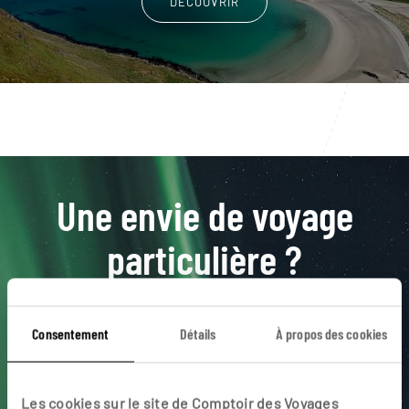
DÉCOUVRIR
Une envie de voyage
particulière ?
Aalesund
Averoy
Briksdal
Fjord
Consentement
Détails
À propos des cookies
Flam
Aurore boréale
Cap Nord
Les cookies sur le site de Comptoir des Voyages
Express Côtier
Geiranger
Aurland