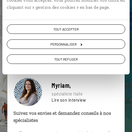
cookies vous acceptez. Vous pourrez modifier vos choix en
particulière ?
cliquant sur « gestion des cookies » en bas de page.
TOUT ACCEPTER
Agritourisme
Argentario
Chianti
PERSONNALISER
Mer Méditerranée
Toscane
Certaldo
Lucques
Lac Trasimène
Ombrie
Arezzo
TOUT REFUSER
Myriam,
spécialiste Italie
Lire son interview
Suivez vos envies et demandez conseils à nos
spécialistes