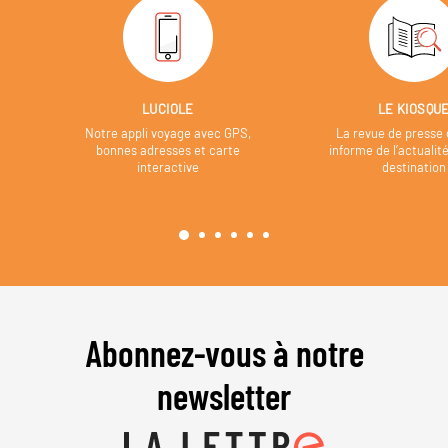
LUCIOLE
LE KIOSQU
Notre appli voyage avec GPS,
La revue de presse 
bonnes adresses et carte
informe de l’actualit
interactive
destination
Abonnez-vous à notre
newsletter