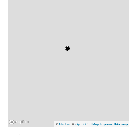
Mapbox
©
Mapbox
©
OpenStreetMap
Improve this map