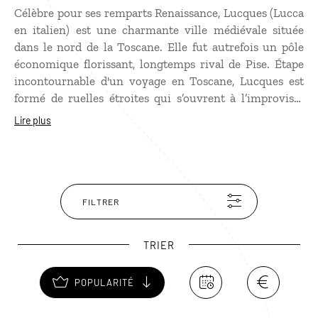
Célèbre pour ses remparts Renaissance, Lucques (Lucca
en italien) est une charmante ville médiévale située
dans le nord de la Toscane. Elle fut autrefois un pôle
économique florissant, longtemps rival de Pise. Étape
incontournable d'un voyage en Toscane, Lucques est
formé de ruelles étroites qui s’ouvrent à l’improviste
sur de charmantes places. On y découvre de
Lire plus
nombreuses églises dont celles de San Michele et de
San Frediano, la Piazza Anfiteatro édifiée sur l’ancien
théâtre romain, la tour Guinigi avec son bouquet de
chênes au sommet, le Dôme de San Martino, et surtout
la Piazza Puccini baptisée en l’honneur du célèbre
FILTRER
compositeur originaire de la ville.
TRIER
POPULARITÉ