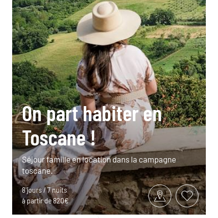
On part habiter en
Toscane !
Séjour famille en location dans la campagne
toscane.
8 jours / 7 nuits
à partir de 820€