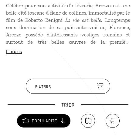
Célèbre pour son activité d’orfèvrerie, Arezzo est une
belle cité toscane à flanc de collines, immortalisé par le
film de Roberto Benigni
La vie est belle
. Longtemps
sous domination de sa puissante voisine, Florence,
Arezzo possède d’intéressants vestiges romains et
surtout de très belles œuvres de la première
Renaissance italienne, dont une fresque de Piero della
Lire plus
Francesca dans l’église San Donato. L’idéal est de
découvrir Arezzo pendant la « Giostra del Saracino »
(Joute du Sarrasin), un tournoi de chevalerie qui a lieu
chaque année entre fin août et début septembre.
FILTRER
TRIER
POPULARITÉ