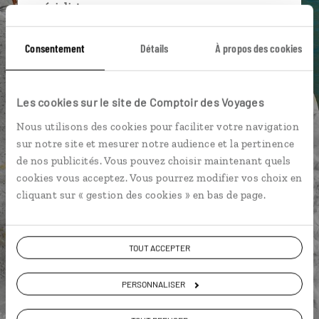
spécialistes
Ils sauront organiser votre itinéraire au plus
Consentement
Détails
À propos des cookies
près de vos envies et de la réalité du pays.
Échangez en face à face ou depuis nos studios
connectés en agence, mais aussi par email ou
Les cookies sur le site de Comptoir des Voyages
téléphone.
Nous utilisons des cookies pour faciliter votre navigation
Vous gardez le même interlocuteur avant,
sur notre site et mesurer notre audience et la pertinence
pendant et après votre voyage.
de nos publicités. Vous pouvez choisir maintenant quels
cookies vous acceptez. Vous pourrez modifier vos choix en
cliquant sur « gestion des cookies » en bas de page.
DEMANDER UN DEVIS
TOUT ACCEPTER
ou
Construisez votre voyage avec un spécialiste Italie
PERSONNALISER
01 85 08 22 97