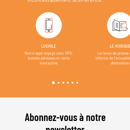
LUCIOLE
LE KIOSQU
Notre appli voyage avec GPS,
La revue de presse 
bonnes adresses et carte
informe de l’actualit
interactive
destination
Abonnez-vous à notre
newsletter