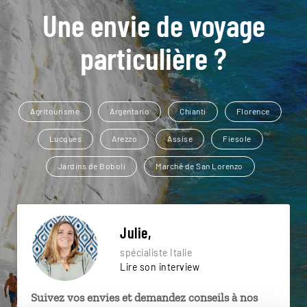
Une envie de voyage
particulière ?
Agritourisme
Argentario
Chianti
Florence
Lucques
Arezzo
Assise
Fiesole
Jardins de Boboli
Marché de San Lorenzo
Julie,
spécialiste Italie
Lire son interview
Suivez vos envies et demandez conseils à nos