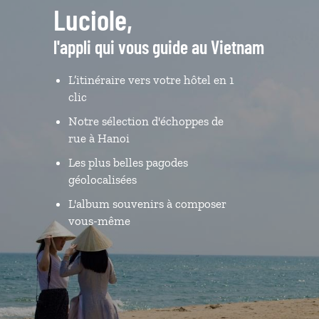
Luciole,
l'appli qui vous guide au Vietnam
L’itinéraire vers votre hôtel en 1
clic
Notre sélection d'échoppes de
rue à Hanoi
Les plus belles pagodes
géolocalisées
L'album souvenirs à composer
vous-même