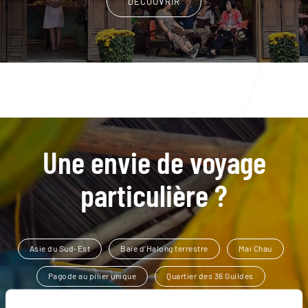
DÉCOUVRIR
Une envie de voyage
particulière ?
Asie du Sud-Est
Baie d'Halong terrestre
Mai Chau
Pagode au pilier unique
Quartier des 36 Guildes
Cité impériale de Hué
Hanoi
Hué