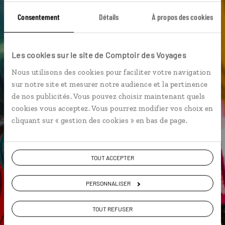
Consentement
Détails
À propos des cookies
Mer de Chine
Baie d'Halong
Les cookies sur le site de Comptoir des Voyages
Louise,
Nous utilisons des cookies pour faciliter votre navigation
sur notre site et mesurer notre audience et la pertinence
spécialiste Vietnam
de nos publicités. Vous pouvez choisir maintenant quels
cookies vous acceptez. Vous pourrez modifier vos choix en
Suivez vos envies et demandez conseils à nos
cliquant sur « gestion des cookies » en bas de page.
spécialistes
Ils sauront organiser votre itinéraire au plus
près de vos envies et de la réalité du pays.
TOUT ACCEPTER
Échangez en face à face ou depuis nos studios
PERSONNALISER
connectés en agence, mais aussi par email ou
téléphone.
TOUT REFUSER
Vous gardez le même interlocuteur avant,