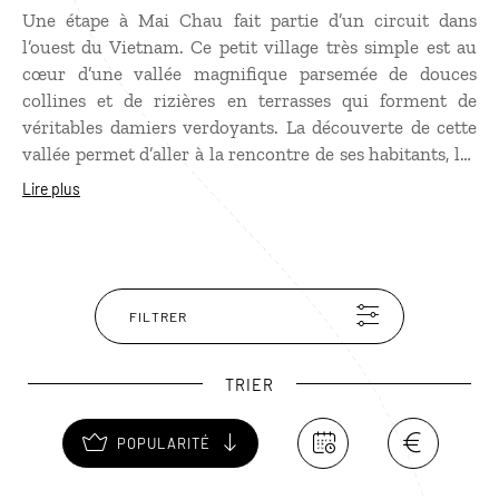
Une étape à Mai Chau fait partie d’un circuit dans
l’ouest du Vietnam. Ce petit village très simple est au
cœur d’une vallée magnifique parsemée de douces
collines et de rizières en terrasses qui forment de
véritables damiers verdoyants. La découverte de cette
vallée permet d’aller à la rencontre de ses habitants, les
Thaïs blancs, qui ont conservé un mode de vie très
Lire plus
traditionnel. Leur nom provient de la coiffe blanche des
femmes et de leur blouse immaculée. Leur culture se
rapproche beaucoup de celles des autres ethnies thaïes.
L’une des grandes spécialités des femmes est le tissage
traditionnel Tai Don.
FILTRER
TRIER
POPULARITÉ