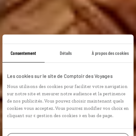
Consentement
Détails
À propos des cookies
Romance d’Halong
Les cookies sur le site de Comptoir des Voyages
Lune de miel vietnamienne : vallée de Mai Chau, baie
Nous utilisons des cookies pour faciliter votre navigation
d’Halong, plage de Quy Nhon…
sur notre site et mesurer notre audience et la pertinence
de nos publicités. Vous pouvez choisir maintenant quels
En amoureux
Voyage d'une vie
cookies vous acceptez. Vous pourrez modifier vos choix en
cliquant sur « gestion des cookies » en bas de page.
Voir les 240 avis sur les voyages au Vietnam