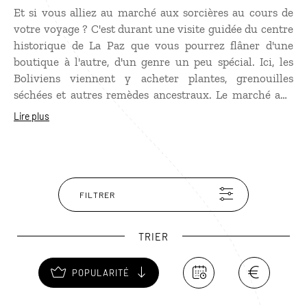
Et si vous alliez au marché aux sorcières au cours de
votre voyage ? C'est durant une visite guidée du centre
historique de La Paz que vous pourrez flâner d'une
boutique à l'autre, d'un genre un peu spécial. Ici, les
Boliviens viennent y acheter plantes, grenouilles
séchées et autres remèdes ancestraux. Le marché aux
sorcières est notamment connu pour ses fœtus de
Lire plus
lamas séchés : la tradition veut qu'on enterre un de ses
fœtus sous sa maison quand on la construit, en guise
d'offrande à la déesse Pachamama. Vous pourrez y
rencontrer des guérisseurs en ponchos traditionnels, si
vous avez besoin d'un soin express.
FILTRER
TRIER
POPULARITÉ