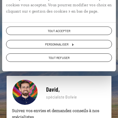
particulière ?
cookies vous acceptez. Vous pourrez modifier vos choix en
cliquant sur « gestion des cookies » en bas de page.
Altiplano
Cerro Rico
Copacabana
TOUT ACCEPTER
Amazonie
Cités coloniales boliviennes
PERSONNALISER
Île d'Incahuasi
Aguas Calientes
Andes
TOUT REFUSER
Cuzco
Andes
David,
spécialiste Bolivie
Suivez vos envies et demandez conseils à nos
spécialistes