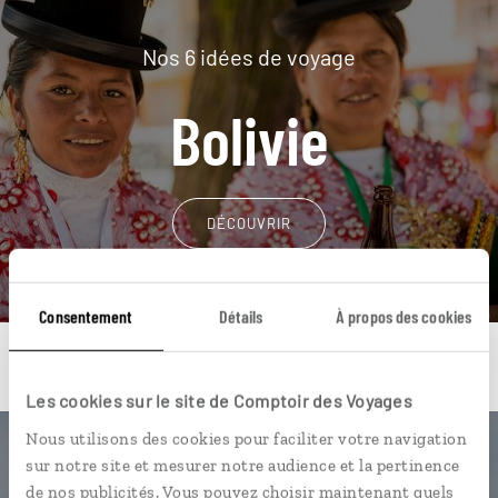
Nos 6 idées de voyage
Bolivie
DÉCOUVRIR
Consentement
Détails
À propos des cookies
Les cookies sur le site de Comptoir des Voyages
Nous utilisons des cookies pour faciliter votre navigation
Une envie de voyage
sur notre site et mesurer notre audience et la pertinence
de nos publicités. Vous pouvez choisir maintenant quels