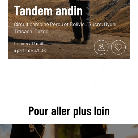
Tandem andin
Circuit combiné Pérou et Bolivie : Sucre, Uyuni,
Titicaca, Cuzco...
19 jours / 17 nuits
à partir de 5200€
Pour aller plus loin