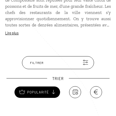
de Compostelle sont réputées pour leur vaste choix de
poissons et de fruits de mer, d’une grande fraîcheur. Les
chefs des restaurants de la ville viennent s’y
approvisionner quotidiennement. On y trouve aussi
toutes sortes de denrées alimentaires, présentées avec
soin sur les étals. Des petits bars à tapas invitent à venir
Lire plus
déguster des recettes galiciennes préparées sur le
pouce.
FILTRER
TRIER
POPULARITÉ