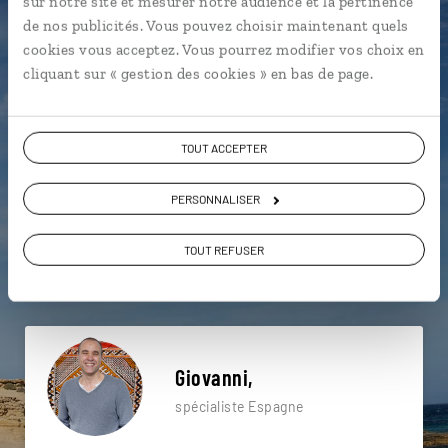
sur notre site et mesurer notre audience et la pertinence
de nos publicités. Vous pouvez choisir maintenant quels
cookies vous acceptez. Vous pourrez modifier vos choix en
Cap Finisterre - Galice
Côte de la Mort - Galice
cliquant sur « gestion des cookies » en bas de page.
Galice
Allariz - Galice
Cascade d'Ezaro - Galice
TOUT ACCEPTER
Cathédrale de St Jacques de Compostelle - Galice
Baiona - Galice
Dunes de Corrubedo - Galice
PERSONNALISER
Gorges du Sil - Galice
TOUT REFUSER
Cathédrale de St Jacques de Compostelle - Galice
Giovanni,
spécialiste Espagne