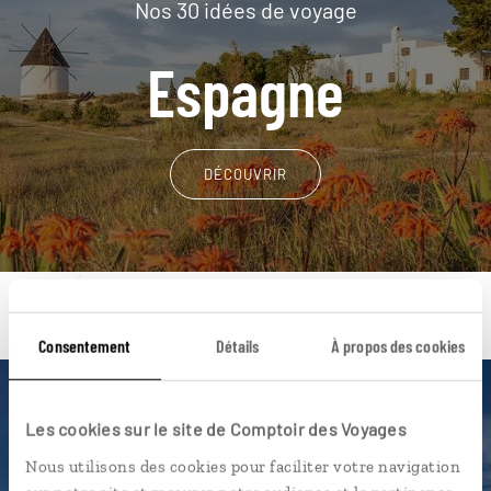
Nos 30 idées de voyage
Espagne
DÉCOUVRIR
Consentement
Détails
À propos des cookies
Une envie de voyage
Les cookies sur le site de Comptoir des Voyages
particulière ?
Nous utilisons des cookies pour faciliter votre navigation