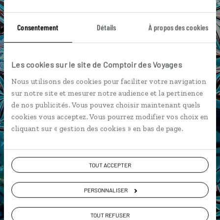
spécialistes
Ils sauront organiser votre itinéraire au plus
Consentement
Détails
À propos des cookies
près de vos envies et de la réalité du pays.
Échangez en face à face ou depuis nos studios
Les cookies sur le site de Comptoir des Voyages
connectés en agence, mais aussi par email ou
téléphone.
Nous utilisons des cookies pour faciliter votre navigation
sur notre site et mesurer notre audience et la pertinence
Vous gardez le même interlocuteur avant,
de nos publicités. Vous pouvez choisir maintenant quels
pendant et après votre voyage.
cookies vous acceptez. Vous pourrez modifier vos choix en
cliquant sur « gestion des cookies » en bas de page.
DEMANDER UN DEVIS
TOUT ACCEPTER
ou
PERSONNALISER
Construisez votre voyage avec un spécialiste Maroc
01 86 95 65 33
TOUT REFUSER