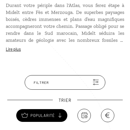
Durant votre périple dans l'Atlas, vous ferez étape à
Midelt entre Fès et Merzouga. De superbes paysages
boisés, cèdres immenses et plans d’eau magnifiques
accompagneront votre chemin. Passage obligé pour se
rendre dans le Sud marocain, Midelt séduira les
amateurs de géologie avec les nombreux fossiles et
minerais de la région : malachite, calcédoine,
Lire plus
améthyste, la rare vanadinite, etc.
FILTRER
TRIER
POPULARITÉ