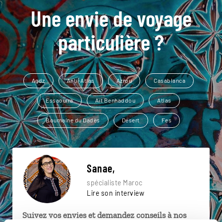
Une envie de voyage
particulière ?
Agdz
Anti-Atlas
Azrou
Casablanca
Essaouira
Aït Benhaddou
Atlas
Boumalne du Dadès
Désert
Fes
Sanae,
spécialiste Maroc
Lire son interview
Suivez vos envies et demandez conseils à nos