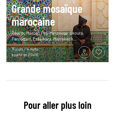
Grande mosaïque
marocaine
Tour du Maroc : Fès, Merzouga, Skoura,
Taroudant, Essaouira, Marrakech…
15 jours / 14 nuits
à partir de 2040€
Pour aller plus loin