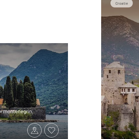
Croatie
 » monténégrin.