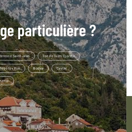
ge particulière ?
teresse Saint Jean
Îlot de Sveti Djordje
Bobotov Kuk
Budva
Cavtat
Kotor