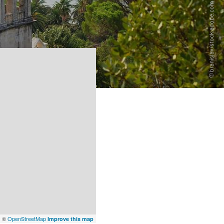
x
©
OpenStreetMap
Improve this map