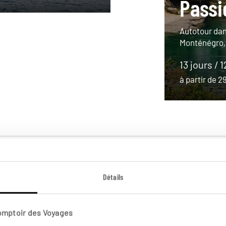
Passi
Autotour dan
Monténégro,
13 jours / 
à partir de 
Détails
Comptoir des Voyages