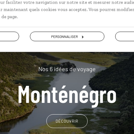
plus loin
ur faciliter votre navigation sur notre site et mesurer notre audi
ir maintenant quels cookies vous acceptez. Vous pourrez modifier
 de page.
PERSONNALISER
Nos 6 idées de voyage
Monténégro
DÉCOUVRIR