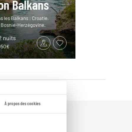
on Balkans
s les Balkans : Croatie,
 Bosnie-Herzégovine.
12 nuits
2950€
À propos des cookies