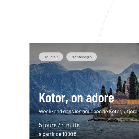
Bol d'air
Monténégro
Kotor, on adore
Week-end dans les bouches de Kotor, « fjord
5 jours / 4 nuits
à partir de 1090€