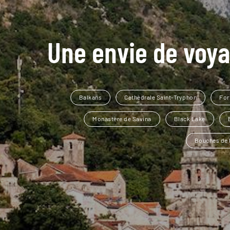
Une envie de voya
Balkans
Cathédrale Saint-Tryphon
For
Monastère de Savina
Black Lake
Bouches de 