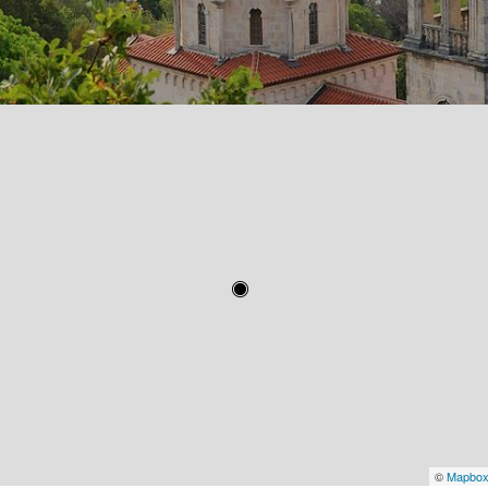
©
Mapbo