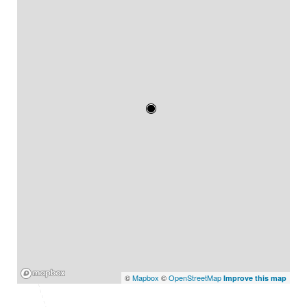
Mapbox
©
Mapbox
©
OpenStreetMap
Improve this map