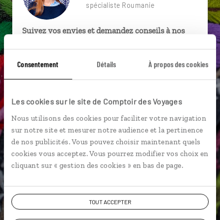
spécialiste Roumanie
Suivez vos envies et demandez conseils à nos
spécialistes
Ils sauront organiser votre itinéraire au plus
Consentement
Détails
À propos des cookies
près de vos envies et de la réalité du pays.
Échangez en face à face ou depuis nos studios
Les cookies sur le site de Comptoir des Voyages
connectés en agence, mais aussi par email ou
téléphone.
Nous utilisons des cookies pour faciliter votre navigation
sur notre site et mesurer notre audience et la pertinence
Vous gardez le même interlocuteur avant,
de nos publicités. Vous pouvez choisir maintenant quels
pendant et après votre voyage.
cookies vous acceptez. Vous pourrez modifier vos choix en
cliquant sur « gestion des cookies » en bas de page.
DEMANDER UN DEVIS
TOUT ACCEPTER
ou