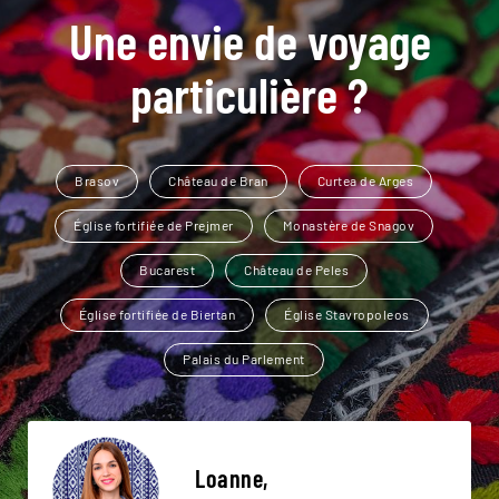
Une envie de voyage
particulière ?
Brasov
Château de Bran
Curtea de Arges
Église fortifiée de Prejmer
Monastère de Snagov
Bucarest
Château de Peles
Église fortifiée de Biertan
Église Stavropoleos
Palais du Parlement
Loanne,