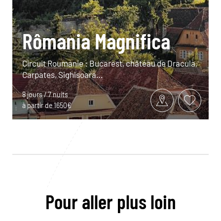
Rômania Magnifica
Circuit Roumanie : Bucarest, château de Dracula,
Carpates, Sighisoara…
8 jours / 7 nuits
à partir de 1650€
Pour aller plus loin