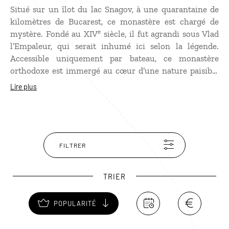
Situé sur un îlot du lac Snagov, à une quarantaine de
kilomètres de Bucarest, ce monastère est chargé de
e
mystère. Fondé au XIV
siècle, il fut agrandi sous Vlad
l’Empaleur, qui serait inhumé ici selon la légende.
Accessible uniquement par bateau, ce monastère
orthodoxe est immergé au cœur d’une nature paisible
qui contraste avec une histoire plus tourmentée. Le
Lire plus
célèbre prince, qui a inspiré Dracula, était fortement lié
à ce site, construisant des fortifications autour du
monastère, ainsi qu’un clocher, une église, une prison
et une salle de torture... Les vestiges de la prison sont
toujours visibles derrière l’église actuelle qui abrite des
FILTRER
fresques de cette époque.
TRIER
POPULARITÉ