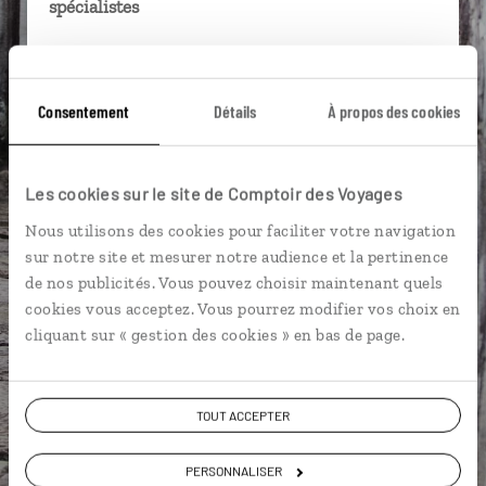
spécialistes
Ils sauront organiser votre itinéraire au plus
près de vos envies et de la réalité du pays.
Consentement
Détails
À propos des cookies
Échangez en face à face ou depuis nos studios
connectés en agence, mais aussi par email ou
téléphone.
Les cookies sur le site de Comptoir des Voyages
Vous gardez le même interlocuteur avant,
Nous utilisons des cookies pour faciliter votre navigation
pendant et après votre voyage.
sur notre site et mesurer notre audience et la pertinence
de nos publicités. Vous pouvez choisir maintenant quels
cookies vous acceptez. Vous pourrez modifier vos choix en
cliquant sur « gestion des cookies » en bas de page.
DEMANDER UN DEVIS
ou
TOUT ACCEPTER
Construisez votre voyage avec un spécialiste
Cambodge
PERSONNALISER