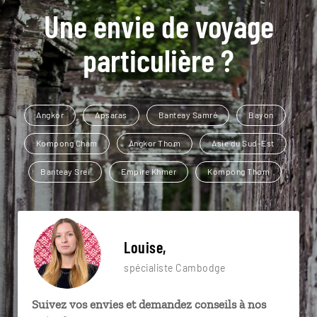
Une envie de voyage
particulière ?
Angkor
Apsaras
Banteay Samré
Bayon
Kompong Cham
Angkor Thom
Asie du Sud-Est
Banteay Srei
Empire Khmer
Kompong Thom
Louise,
spécialiste Cambodge
Suivez vos envies et demandez conseils à nos