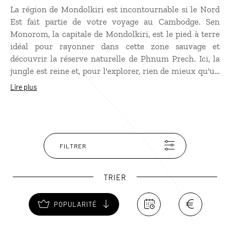
La région de Mondolkiri est incontournable si le Nord
Est fait partie de votre voyage au Cambodge. Sen
Monorom, la capitale de Mondolkiri, est le pied à terre
idéal pour rayonner dans cette zone sauvage et
découvrir la réserve naturelle de Phnum Prech. Ici, la
jungle est reine et, pour l'explorer, rien de mieux qu'un
petit trek... à dos d'éléphant ! On ne sait jamais, si vous
Lire plus
avez la chance d'apercevoir un tigre ou un ours, mieux
vaut être bien accompagné. Au cœur de la forêt, vous
trouverez de nombreux points d'eau, de rivières et de
cascades où vous rafraîchir. Les chutes de Bou Sraa,
hautes d’une vingtaine de mètres, sont les plus
FILTRER
spectaculaires.
TRIER
POPULARITÉ