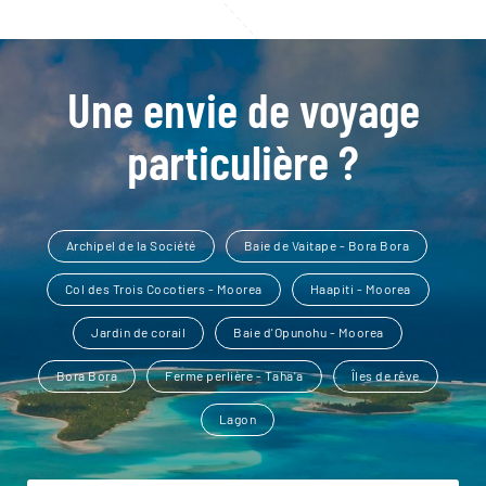
Une envie de voyage
particulière ?
Archipel de la Société
Baie de Vaitape - Bora Bora
Col des Trois Cocotiers - Moorea
Haapiti - Moorea
Jardin de corail
Baie d'Opunohu - Moorea
Bora Bora
Ferme perlière - Taha'a
Îles de rêve
Lagon