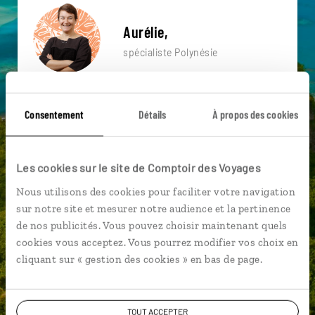
Aurélie,
spécialiste Polynésie
Suivez vos envies et demandez conseils à nos
spécialistes
Consentement
Détails
À propos des cookies
Ils sauront organiser votre itinéraire au plus
près de vos envies et de la réalité du pays.
Les cookies sur le site de Comptoir des Voyages
Échangez en face à face ou depuis nos studios
Nous utilisons des cookies pour faciliter votre navigation
connectés en agence, mais aussi par email ou
sur notre site et mesurer notre audience et la pertinence
téléphone.
de nos publicités. Vous pouvez choisir maintenant quels
Vous gardez le même interlocuteur avant,
cookies vous acceptez. Vous pourrez modifier vos choix en
pendant et après votre voyage.
cliquant sur « gestion des cookies » en bas de page.
TOUT ACCEPTER