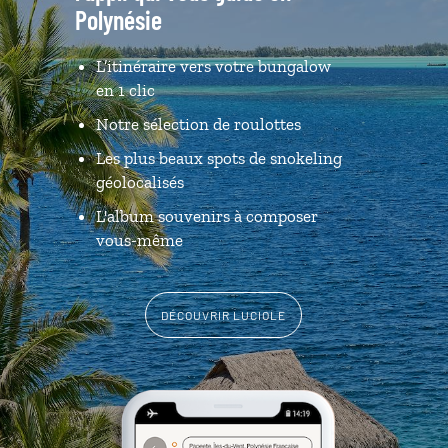
Polynésie
L’itinéraire vers votre bungalow
en 1 clic
Notre sélection de roulottes
Les plus beaux spots de snokeling
géolocalisés
L'album souvenirs à composer
vous-même
DÉCOUVRIR LUCIOLE