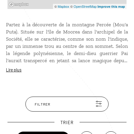
Mapbox
©
Mapbox
©
OpenStreetMap
Improve this map
Partez à la découverte de la montagne Percée (Mou'a
Puta). Située sur l'île de Moorea dans l'archipel de la
Société, elle se caractérise, comme son nom l'indique,
par un immense trou au centre de son sommet. Selon
la légende polynésienne, le demi-dieu guerrier Pai
l'aurait transpercé en jetant sa lance magique depuis
Tahiti pour empêcher le dieu des voleurs Hiro de voler
Lire plus
le mont Rotui, la montagne Sacré. Culminant à 830
mètres, son étonnante silhouette dont les contours
évoquent le visage d'une femme regardant le ciel
contribue à la beauté sauvage et mystérieuse de
Moorea.
FILTRER
TRIER