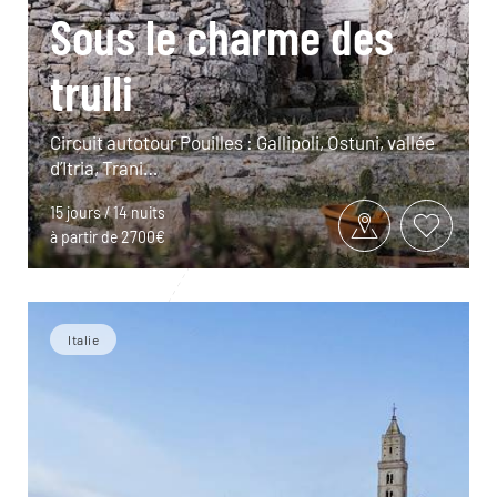
Sous le charme des
trulli
Circuit autotour Pouilles : Gallipoli, Ostuni, vallée
d’Itria, Trani…
15 jours / 14 nuits
à partir de 2700€
Italie