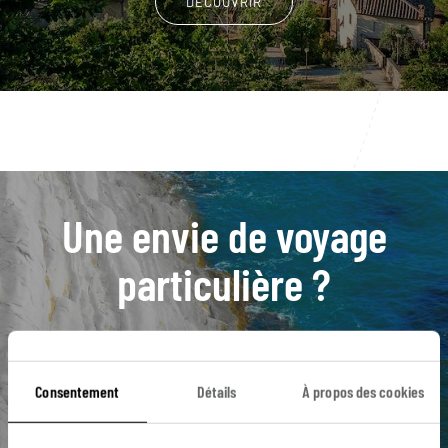
DÉCOUVRIR
Une envie de voyage
particulière ?
Agritourisme
Andria
Bari
Certaldo
Consentement
Détails
À propos des cookies
Forêt Umbra
Alberobello
Basilicate
Grottes de Castellana
Leuca
Matera