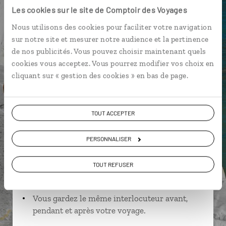
Les cookies sur le site de Comptoir des Voyages
Nous utilisons des cookies pour faciliter votre navigation
sur notre site et mesurer notre audience et la pertinence
Federico,
de nos publicités. Vous pouvez choisir maintenant quels
spécialiste Italie
cookies vous acceptez. Vous pourrez modifier vos choix en
Lire son interview
cliquant sur « gestion des cookies » en bas de page.
Suivez vos envies et demandez conseils à nos
spécialistes
TOUT ACCEPTER
Ils sauront organiser votre itinéraire au plus
près de vos envies et de la réalité du pays.
PERSONNALISER
Échangez en face à face ou depuis nos studios
TOUT REFUSER
connectés en agence, mais aussi par email ou
téléphone.
Vous gardez le même interlocuteur avant,
pendant et après votre voyage.