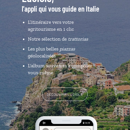
l'appli qui vous guide en Italie
L’itinéraire vers votre
agritourisme en 1 clic
Notre sélection de
trattorias
Les plus belles
piazzas
géolocalisées
L'album souvenirs à composer
vous-même
DÉCOUVRIR LUCIOLE