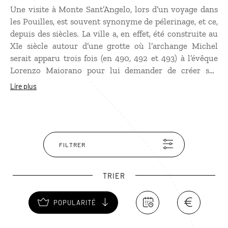
Une visite à Monte Sant’Angelo, lors d’un voyage dans
les Pouilles, est souvent synonyme de pélerinage, et ce,
depuis des siècles. La ville a, en effet, été construite au
XIe siècle autour d’une grotte où l’archange Michel
serait apparu trois fois (en 490, 492 et 493) à l’évêque
Lorenzo Maiorano pour lui demander de créer sur
place un lieu de culte chrétien, laissant à cette occasion
Lire plus
l’empreinte de son pied dans la pierre. D’un point de
vue esthétique, perchée à 800 mètres d’altitude, la ville
de Monte Sant’Angelo offre de belles perspectives sur la
baie de Manfredonia. Plusieurs monuments, tels que le
le campanile octogonal du sanctuaire de Saint-Michel
FILTRER
(XIIIe siècle) ou l’église romane Santa Maria Maggiore
(XIe siècle), abritant une fresque byzantine de
TRIER
l’archange Michel, font sa fierté, tandis qu’une
promenade à travers les petites rues de son quartier
POPULARITÉ
médiéval est assez déroutante : ses maisons
agglomérées entre elles semblent souvent les répliques