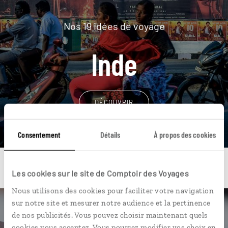
Nos 19 idées de voyage
Inde
DÉCOUVRIR
Consentement
Détails
À propos des cookies
Les cookies sur le site de Comptoir des Voyages
Nous utilisons des cookies pour faciliter votre navigation
sur notre site et mesurer notre audience et la pertinence
Une envie de voyage
de nos publicités. Vous pouvez choisir maintenant quels
cookies vous acceptez. Vous pourrez modifier vos choix en