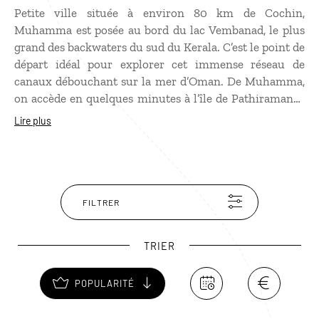
Petite ville située à environ 80 km de Cochin,
Muhamma est posée au bord du lac Vembanad, le plus
grand des backwaters du sud du Kerala. C’est le point de
départ idéal pour explorer cet immense réseau de
canaux débouchant sur la mer d’Oman. De Muhamma,
on accède en quelques minutes à l’île de Pathiramanal,
réputée pour ses nombreuses espèces d’oiseaux
Lire plus
migrateurs, ainsi qu’au sanctuaire ornithologique de
Kumarakom. En poursuivant la croisière, on arrive aux
marigots de Kuttanad, le grenier à riz du Kerala, dont
les paysages de rizières et de canaux sont de toute
beauté.
FILTRER
TRIER
POPULARITÉ