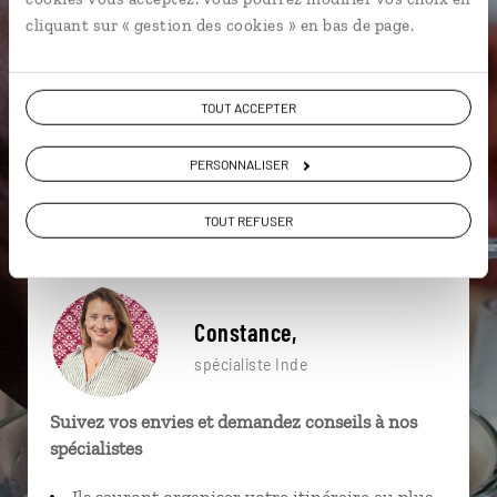
particulière ?
cliquant sur « gestion des cookies » en bas de page.
TOUT ACCEPTER
Ayurveda
Calicut
Côte de Malabar
PERSONNALISER
Backwaters
Kathakali
Kottayam
Badami
Cochin
Goa
Backwaters
TOUT REFUSER
Constance,
spécialiste Inde
Suivez vos envies et demandez conseils à nos
spécialistes
Ils sauront organiser votre itinéraire au plus