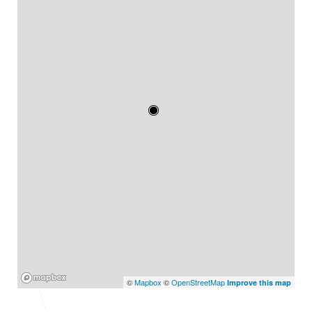
Mapbox
©
Mapbox
©
OpenStreetMap
Improve this map