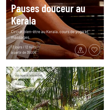
Pauses douceur au
Kerala
Circuit bien-être au Kerala, cours de yoga et
massages.
13 jours / 12 nuits
à partir de 3500€
Voyager à l’essentiel
Inde