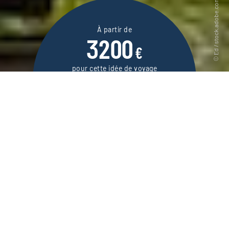
À partir de
3200
€
pour cette idée de voyage
13 jours / 11 nuits
DEMANDER UN DEVIS
Voyage dans les incontournables plantations
de thé, Backwaters et plages blondes du