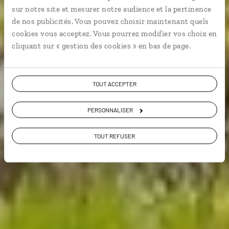
montagnes et plages.
sur notre site et mesurer notre audience et la pertinence
de nos publicités. Vous pouvez choisir maintenant quels
Voyager à l’essentiel
cookies vous acceptez. Vous pourrez modifier vos choix en
cliquant sur « gestion des cookies » en bas de page.
Voir les 119 avis sur les voyages en Inde
TOUT ACCEPTER
PERSONNALISER
VOIR LA GALERIE PHOTOS
TOUT REFUSER