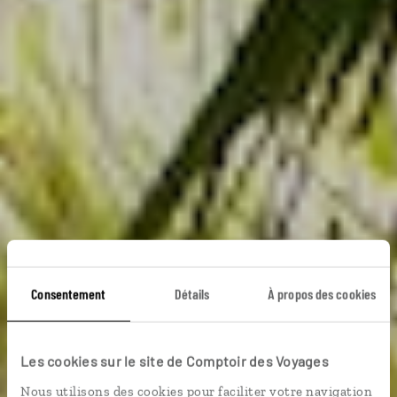
Consentement
Détails
À propos des cookies
Kerala so green
Les cookies sur le site de Comptoir des Voyages
Circuit au cœur de la nature du Kerala, entre
Nous utilisons des cookies pour faciliter votre navigation