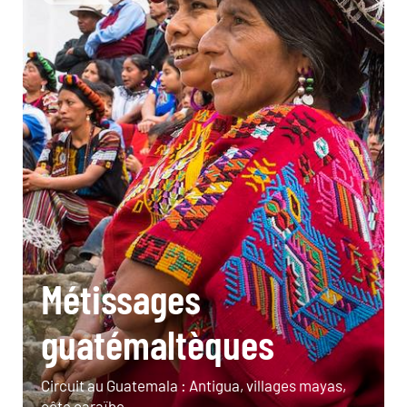
Métissages
guatémaltèques
Circuit au Guatemala : Antigua, villages mayas,
côte caraïbe.