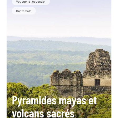
Voyager à l’essentiel
Guatemala
Pyramides mayas et
volcans sacrés