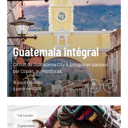
Guatemala intégral
Circuit de Guatelama City à Antigua en passant
par Copán, au Honduras.
18 jours / 16 nuits
à partir de 4100€
Vie locale
Guatemala