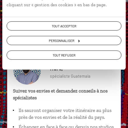
Accès Livingston
Antigua
Flores
cliquant sur « gestion des cookies » en bas de page.
Amérique centrale
Chichicastenango
Fuentes Georginas
Guatemala City
Iximché
TOUT ACCEPTER
Livingston
Amérique centrale
PERSONNALISER
TOUT REFUSER
Marc,
spécialiste Guatemala
Suivez vos envies et demandez conseils à nos
spécialistes
Ils sauront organiser votre itinéraire au plus
près de vos envies et de la réalité du pays.
Échangez en face à face ou depuis nos studios