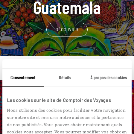
Guatemala
DÉCOUVRIR
Consentement
Détails
À propos des cookies
Une envie de voyage
Les cookies sur le site de Comptoir des Voyages
particulière ?
Nous utilisons des cookies pour faciliter votre navigation
sur notre site et mesurer notre audience et la pertinence
de nos publicités. Vous pouvez choisir maintenant quels
cookies vous acceptez. Vous pourrez modifier vos choix en