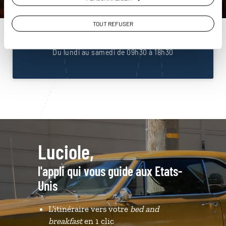
Unis
01 85 08 23 53
TOUT REFUSER
Du lundi au samedi de 09h30 à 18h30
Luciole,
l'appli qui vous guide aux Etats-
Unis
L’itinéraire vers votre
bed and
breakfast
en 1 clic