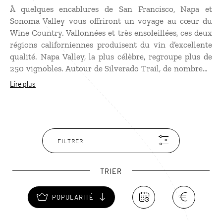
À quelques encablures de San Francisco, Napa et
Sonoma Valley vous offriront un voyage au cœur du
Wine Country. Vallonnées et très ensoleillées, ces deux
régions californiennes produisent du vin d’excellente
qualité. Napa Valley, la plus célèbre, regroupe plus de
250 vignobles. Autour de Silverado Trail, de nombreux
domaines viticoles sont ouverts à la visite. On peut les
Lire plus
découvrir à vélo, en train, en hélicoptère, en
montgolfière… Moins touristique, Sonoma Valley a su
conserver son authenticité. Outre les dégustations dans
ses
wineries,
la ville de Sonoma vaut le détour pour ses
constructions de style mexicain dont la Sonoma
FILTRER
Barracks, qui servit de caserne aux soldats mexicains
TRIER
POPULARITÉ