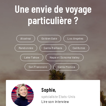
Une envie de voyage
particulière ?
Alcatraz
Golden Gate
Los Angeles
Randonnée
Santa Barbara
Californie
Lake Tahoe
Napa et Sonoma Valley
San Francisco
Santa Monica
Sophie,
spécialiste Etats-Unis
Lire son interview