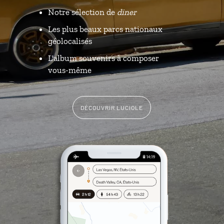
Notre sélection de
diner
Les plus beaux parcs nationaux
géolocalisés
L'album souvenirs à composer
vous-même
DÉCOUVRIR LUCIOLE