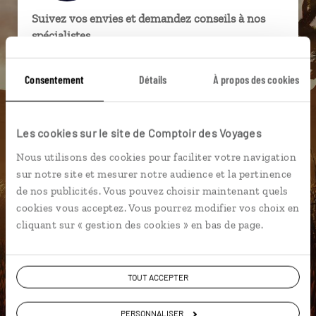
Suivez vos envies et demandez conseils à nos
spécialistes
Ils sauront organiser votre itinéraire au plus
Consentement
Détails
À propos des cookies
près de vos envies et de la réalité du pays.
Échangez en face à face ou depuis nos studios
connectés en agence, mais aussi par email ou
Les cookies sur le site de Comptoir des Voyages
téléphone.
Nous utilisons des cookies pour faciliter votre navigation
Vous gardez le même interlocuteur avant,
sur notre site et mesurer notre audience et la pertinence
pendant et après votre voyage.
de nos publicités. Vous pouvez choisir maintenant quels
cookies vous acceptez. Vous pourrez modifier vos choix en
cliquant sur « gestion des cookies » en bas de page.
DEMANDER UN DEVIS
TOUT ACCEPTER
ou
Construisez votre voyage avec un spécialiste Etats-
PERSONNALISER