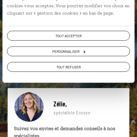
particulière ?
cookies vous acceptez. Vous pourrez modifier vos choix en
cliquant sur « gestion des cookies » en bas de page.
Aberdeen
Ballindalloch
Ben Nevis
TOUT ACCEPTER
Arthur's Seat
Callander
Château d'Edimbourg
PERSONNALISER
Blair Atholl
Callanish
Château de Dunstaffnage
TOUT REFUSER
Arthur's Seat
Zélie,
spécialiste Ecosse
Suivez vos envies et demandez conseils à nos
spécialistes