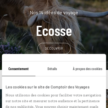
Nos 14 idées de voyage
Ecosse
DÉCOUVRIR
Consentement
Détails
À propos des cookies
Les cookies sur le site de Comptoir des Voyages
Nous utilisons des cookies pour faciliter votre navigation
Une envie de voyage
sur notre site et mesurer notre audience et la pertinence
de nos publicités. Vous pouvez choisir maintenant quels