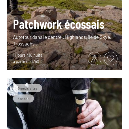
Patchwork écossais
Autotour dans le centre : Highlands, île de Skye,
Trossachs...
11 jours / 10 nuits
à partir de 1750€
Grands sites
Ecosse