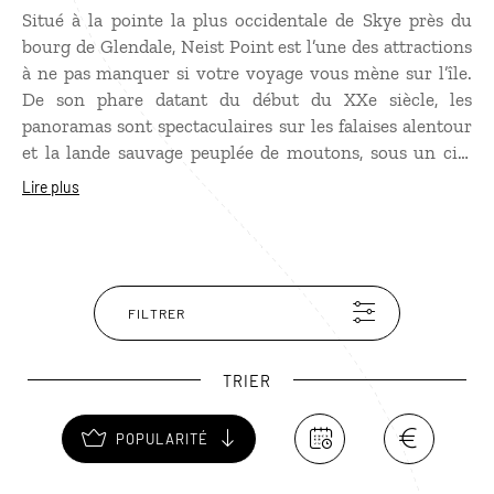
Situé à la pointe la plus occidentale de Skye près du
bourg de Glendale, Neist Point est l’une des attractions
à ne pas manquer si votre voyage vous mène sur l’île.
De son phare datant du début du XXe siècle, les
panoramas sont spectaculaires sur les falaises alentour
et la lande sauvage peuplée de moutons, sous un ciel
menaçant où tournoient les mouettes. Ce paysage
Lire plus
tourmenté reflète parfaitement l’âme de Skye. Des
balades sur les falaises partent de Neist Point. Elles
offrent un excellent point de vue pour observer les
baleines et les dauphins.
FILTRER
TRIER
POPULARITÉ