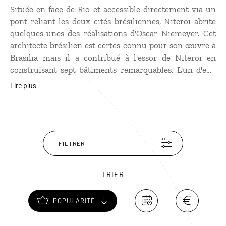
Située en face de Rio et accessible directement via un
pont reliant les deux cités brésiliennes, Niteroi abrite
quelques-unes des réalisations d'Oscar Niemeyer. Cet
architecte brésilien est certes connu pour son œuvre à
Brasilia mais il a contribué à l'essor de Niteroi en
construisant sept bâtiments remarquables. L'un d'eux
est d'ailleurs le siège du musée d'art contemporain qui
Lire plus
vaut la visite ! Sa forme d'ovni ne devrait pas vous
laisser indifférent. La plage d'Icarai offre l'un des plus
beaux points de vue sur Rio, le pain de sucre et le Christ
rédempteur.
FILTRER
TRIER
POPULARITÉ