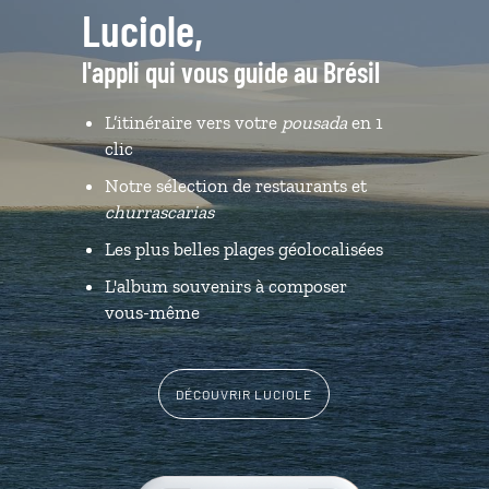
Luciole,
l'appli qui vous guide au Brésil
L’itinéraire vers votre
pousada
en 1
clic
Notre sélection de restaurants et
churrascarias
Les plus belles plages géolocalisées
L'album souvenirs à composer
vous-même
DÉCOUVRIR LUCIOLE