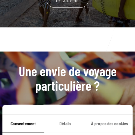
DÉCOUVRIR
Une envie de voyage
particulière ?
Aleijadinho
Brasilia
Eglise Sao Francisco de Assi
Minas Gerais
Musée Inhotim
Forêt de Tijuca
Consentement
Détails
À propos des cookies
Rio de Janeiro
Ipanema
Santa Teresa