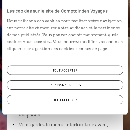
Pousada
Les cookies sur le site de Comptoir des Voyages
Nous utilisons des cookies pour faciliter votre navigation
sur notre site et mesurer notre audience et la pertinence
de nos publicités. Vous pouvez choisir maintenant quels
Ludovic,
cookies vous acceptez. Vous pourrez modifier vos choix en
cliquant sur « gestion des cookies » en bas de page.
spécialiste Brésil
Suivez vos envies et demandez conseils à nos
TOUT ACCEPTER
spécialistes
Ils sauront organiser votre itinéraire au plus
PERSONNALISER
près de vos envies et de la réalité du pays.
TOUT REFUSER
Échangez en face à face ou depuis nos studios
connectés en agence, mais aussi par email ou
téléphone.
Vous gardez le même interlocuteur avant,