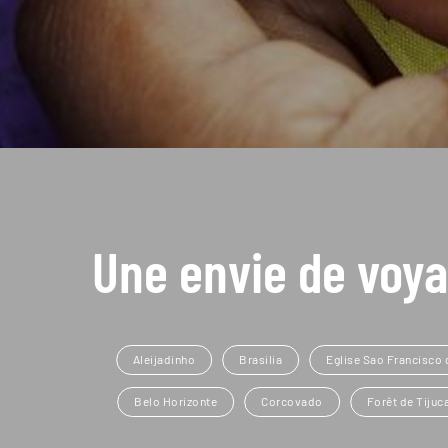
Une envie de voya
Aleijadinho
Brasilia
Eglise Sao Francisco 
Belo Horizonte
Corcovado
Forêt de Tijuc