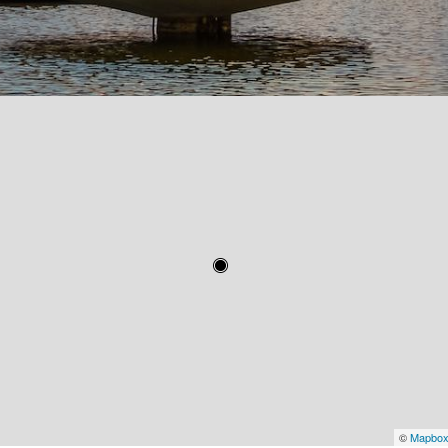
©
Mapbo