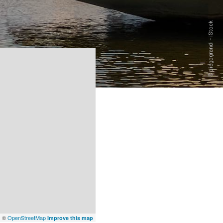
x
©
OpenStreetMap
Improve this map