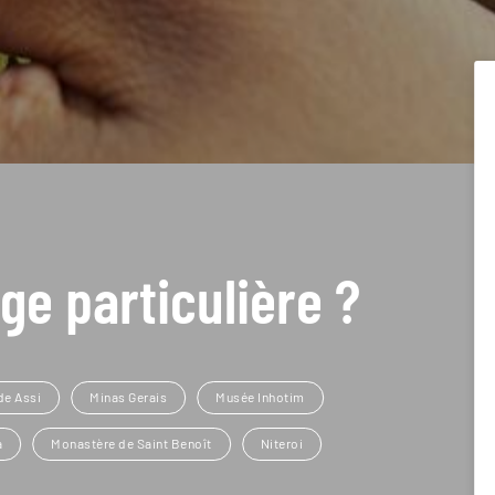
ge particulière ?
de Assi
Minas Gerais
Musée Inhotim
a
Monastère de Saint Benoît
Niteroi