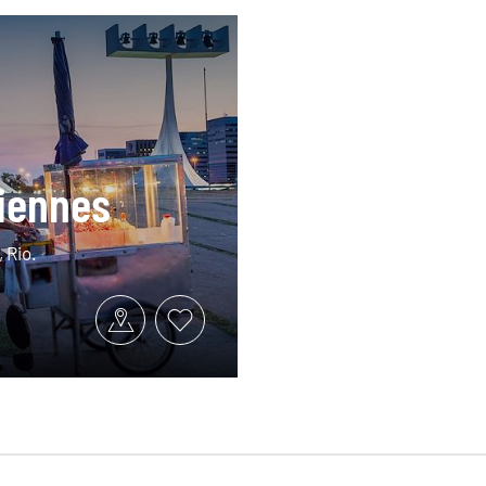
liennes
 Rio.