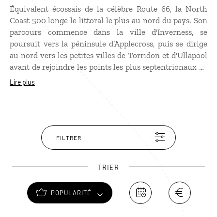
Équivalent écossais de la célèbre Route 66, la North
Coast 500 longe le littoral le plus au nord du pays. Son
parcours commence dans la ville d'Inverness, se
poursuit vers la péninsule d’Applecross, puis se dirige
au nord vers les petites villes de Torridon et d'Ullapool
avant de rejoindre les points les plus septentrionaux de
la côte écossaise, notamment Caithness et John
Lire plus
O'Groats. La NC500 offre des points de vue à couper le
souffle tout au long de son parcours, comme le Bealach
na Ba, le virage le plus haut de Grande-Bretagne à plus
de 600 m d’altitude ! Sans oublier les phoques et les
dauphins de Chanonry Point, les nombreux phares et
FILTRER
les pubs animés.
TRIER
POPULARITÉ