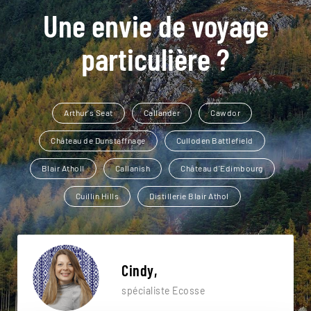
Une envie de voyage
particulière ?
Arthur's Seat
Callander
Cawdor
Château de Dunstaffnage
Culloden Battlefield
Blair Atholl
Callanish
Château d'Edimbourg
Cuillin Hills
Distillerie Blair Athol
Cindy,
spécialiste Ecosse