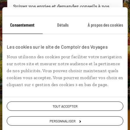
Suivez vos envies et demandez conseils à nos
spécialistes
Consentement
Détails
À propos des cookies
Ils sauront organiser votre itinéraire au plus
près de vos envies et de la réalité du pays.
Échangez en face à face ou depuis nos studios
Les cookies sur le site de Comptoir des Voyages
connectés en agence, mais aussi par email ou
téléphone.
Nous utilisons des cookies pour faciliter votre navigation
sur notre site et mesurer notre audience et la pertinence
Vous gardez le même interlocuteur avant,
de nos publicités. Vous pouvez choisir maintenant quels
pendant et après votre voyage.
cookies vous acceptez. Vous pourrez modifier vos choix en
cliquant sur « gestion des cookies » en bas de page.
DEMANDER UN DEVIS
TOUT ACCEPTER
ou
PERSONNALISER
Construisez votre voyage avec un spécialiste Ecosse