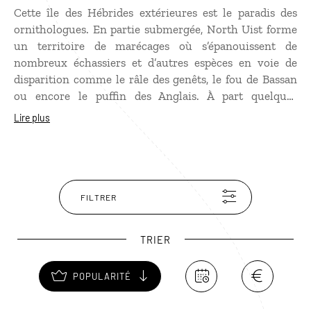
Cette île des Hébrides extérieures est le paradis des
ornithologues. En partie submergée, North Uist forme
un territoire de marécages où s’épanouissent de
nombreux échassiers et d’autres espèces en voie de
disparition comme le râle des genêts, le fou de Bassan
ou encore le puffin des Anglais. À part quelques
touristes, les seuls à fouler les dunes de North Uist sont
Lire plus
les “Highlands cows“ qui paissent tranquillement face
aux plages désertes bordées d’une eau cristalline.
FILTRER
TRIER
POPULARITÉ