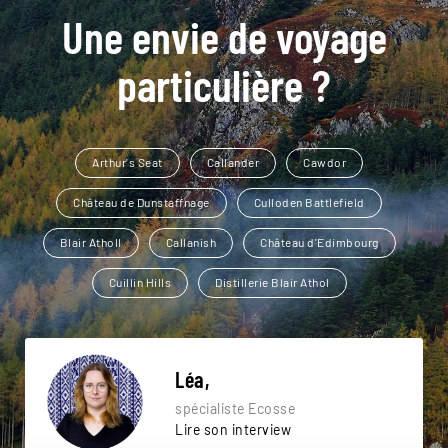
Une envie de voyage
particulière ?
Arthur's Seat
Callander
Cawdor
Château de Dunstaffnage
Culloden Battlefield
Blair Atholl
Callanish
Château d'Edimbourg
Cuillin Hills
Distillerie Blair Athol
Léa,
spécialiste Ecosse
Lire son interview