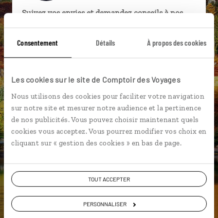
Suivez vos envies et demandez conseils à nos
spécialistes
Consentement
Détails
À propos des cookies
Ils sauront organiser votre itinéraire au plus
près de vos envies et de la réalité du pays.
Échangez en face à face ou depuis nos studios
Les cookies sur le site de Comptoir des Voyages
connectés en agence, mais aussi par email ou
Nous utilisons des cookies pour faciliter votre navigation
téléphone.
sur notre site et mesurer notre audience et la pertinence
Vous gardez le même interlocuteur avant,
de nos publicités. Vous pouvez choisir maintenant quels
pendant et après votre voyage.
cookies vous acceptez. Vous pourrez modifier vos choix en
cliquant sur « gestion des cookies » en bas de page.
DEMANDER UN DEVIS
TOUT ACCEPTER
ou
PERSONNALISER
Construisez votre voyage avec un spécialiste Ecosse