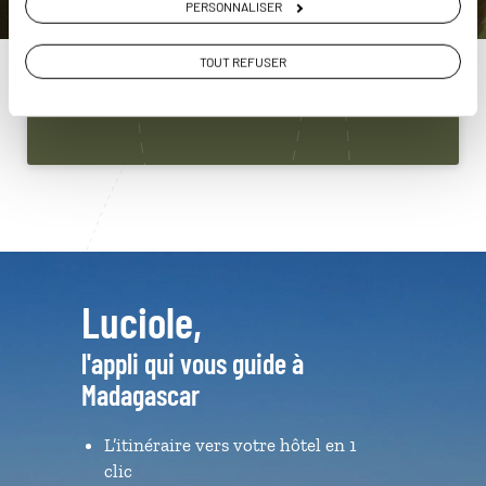
PERSONNALISER
Madagascar
01 86 95 65 34
TOUT REFUSER
Du lundi au samedi de 09h30 à 18h30
Luciole,
l'appli qui vous guide à
Madagascar
L’itinéraire vers votre hôtel en 1
clic