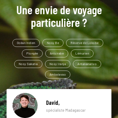
Une envie de voyage
particulière ?
Océan Indien
Nosy Be
Réserve de Lokobe
Plongée
Antsirabe
Lémurien
Nosy Sakatia
Nosy Iranja
Antananarivo
Ambalavao
David,
spécialiste Madagascar