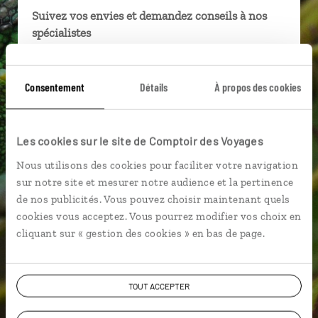
Suivez vos envies et demandez conseils à nos
spécialistes
Ils sauront organiser votre itinéraire au plus
près de vos envies et de la réalité du pays.
Consentement
Détails
À propos des cookies
Échangez en face à face ou depuis nos studios
connectés en agence, mais aussi par email ou
téléphone.
Les cookies sur le site de Comptoir des Voyages
Vous gardez le même interlocuteur avant,
Nous utilisons des cookies pour faciliter votre navigation
pendant et après votre voyage.
sur notre site et mesurer notre audience et la pertinence
de nos publicités. Vous pouvez choisir maintenant quels
cookies vous acceptez. Vous pourrez modifier vos choix en
cliquant sur « gestion des cookies » en bas de page.
DEMANDER UN DEVIS
TOUT ACCEPTER
ou
Construisez votre voyage avec un spécialiste