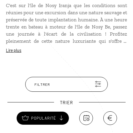
C'est sur l'île de Nosy Iranja que les conditions sont
réunies pour une excursion dans une nature sauvage et
préservée de toute implantation humaine. À une heure
trente en bateau à moteur de l'île de Nosy Be, passez
une journée à l'écart de la civilisation ! Profitez
pleinement de cette nature luxuriante qui s'offre à
vous, bordée d'une eau turquoise et chaude, propice à la
Lire plus
baignade. Et un spectacle étonnant se jouera sous les
yeux de ceux qui attendront la nuit : les tortues
viennent pondre sur ses plages leurs œufs dans
l'obscurité.
FILTRER
TRIER
POPULARITÉ