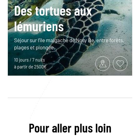
Des tortues aux
lémuriens
Séjour sur l’île malgache de Nosy Be, entre forêts,
plages et plongée.
10 jours / 7 nuits
à partir de 2500€
Pour aller plus loin