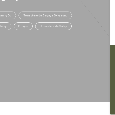
yaung Oo
Monastère de Bagaya Okkyaung
dalay
Mingun
Monastère de Salay