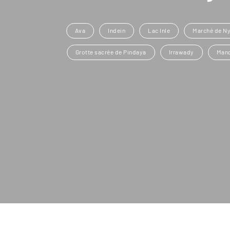
Ava
Indein
Lac Inle
Marché de N
Grotte sacrée de Pindaya
Irrawady
Man