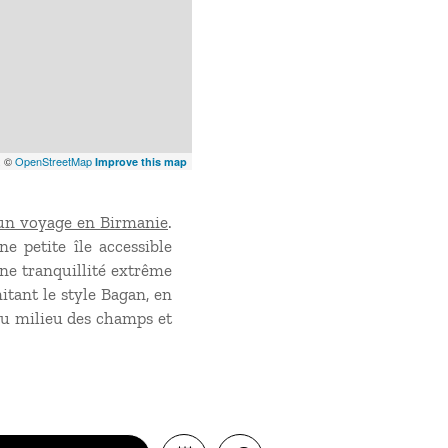
x
©
OpenStreetMap
Improve this map
un voyage en Birmanie
.
ne petite île accessible
ne tranquillité extrême
itant le style Bagan, en
au milieu des champs et