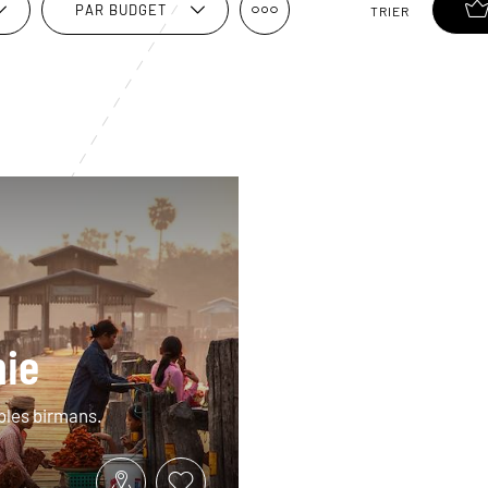
PAR BUDGET
TRIER
nie
ables birmans.