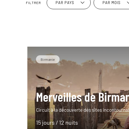
PAR PAYS
PAR MOIS
FILTRER
Birmanie
Merveilles de Birma
Circuit à la découverte des sites incontourn
15 jours / 12 nuits