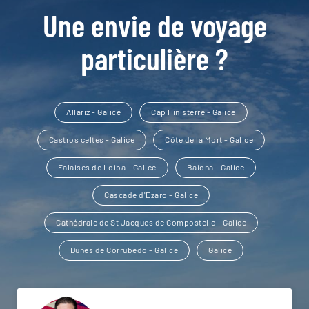
Une envie de voyage
particulière ?
Allariz - Galice
Cap Finisterre - Galice
Castros celtes - Galice
Côte de la Mort - Galice
Falaises de Loiba - Galice
Baiona - Galice
Cascade d'Ezaro - Galice
Cathédrale de St Jacques de Compostelle - Galice
Dunes de Corrubedo - Galice
Galice