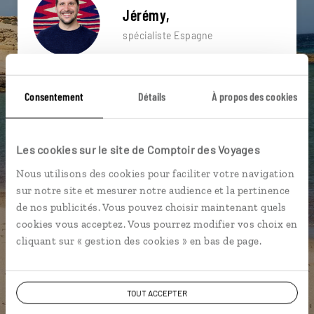
Jérémy,
spécialiste Espagne
Suivez vos envies et demandez conseils à nos
spécialistes
Consentement
Détails
À propos des cookies
Ils sauront organiser votre itinéraire au plus
près de vos envies et de la réalité du pays.
Les cookies sur le site de Comptoir des Voyages
Échangez en face à face ou depuis nos studios
Nous utilisons des cookies pour faciliter votre navigation
connectés en agence, mais aussi par email ou
sur notre site et mesurer notre audience et la pertinence
téléphone.
de nos publicités. Vous pouvez choisir maintenant quels
Vous gardez le même interlocuteur avant,
cookies vous acceptez. Vous pourrez modifier vos choix en
pendant et après votre voyage.
cliquant sur « gestion des cookies » en bas de page.
TOUT ACCEPTER
DEMANDER UN DEVIS