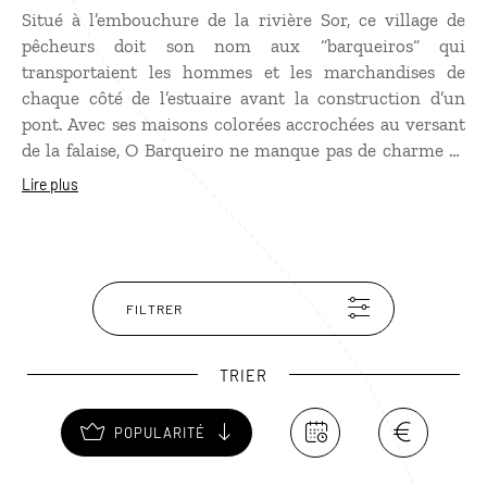
Situé à l’embouchure de la rivière Sor, ce village de
pêcheurs doit son nom aux “barqueiros“ qui
transportaient les hommes et les marchandises de
chaque côté de l’estuaire avant la construction d’un
pont. Avec ses maisons colorées accrochées au versant
de la falaise, O Barqueiro ne manque pas de charme ni
de bons restaurants. Le village est en effet réputé pour
Lire plus
ses succulents fruits de mer, notamment les langoustes,
à des prix très abordables.
FILTRER
TRIER
POPULARITÉ