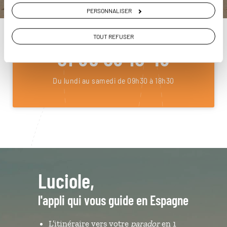
PERSONNALISER
ou
Construisez votre voyage avec un spécialiste Espagne
TOUT REFUSER
01 85 08 10 48
Du lundi au samedi de 09h30 à 18h30
Luciole,
l'appli qui vous guide en Espagne
L’itinéraire vers votre
parador
en 1