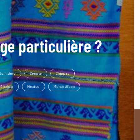
ge particulière ?
 Sumidero
Cenote
Chiapas
Cholula
Mexico
Monte Alban