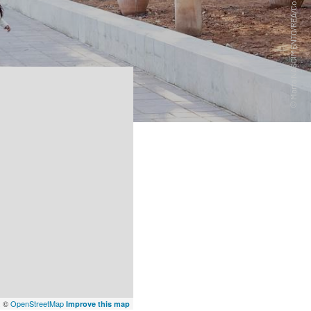
x
©
OpenStreetMap
Improve this map