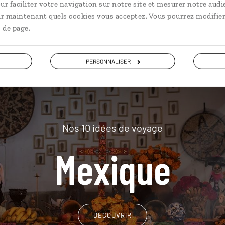
plus loin
ur faciliter votre navigation sur notre site et mesurer notre audi
ir maintenant quels cookies vous acceptez. Vous pourrez modifier
 de page.
PERSONNALISER
Nos 10 idées de voyage
Mexique
DÉCOUVRIR