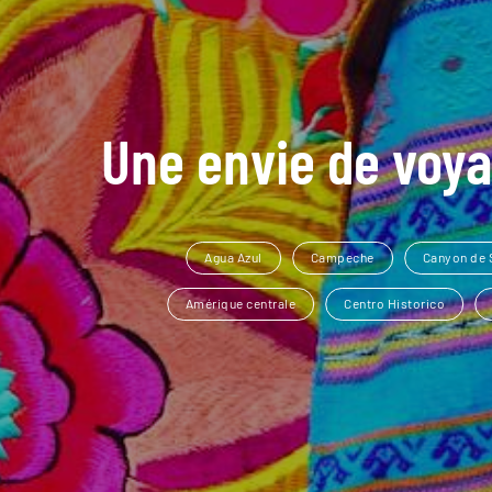
Une envie de voya
Agua Azul
Campeche
Canyon de
Amérique centrale
Centro Historico