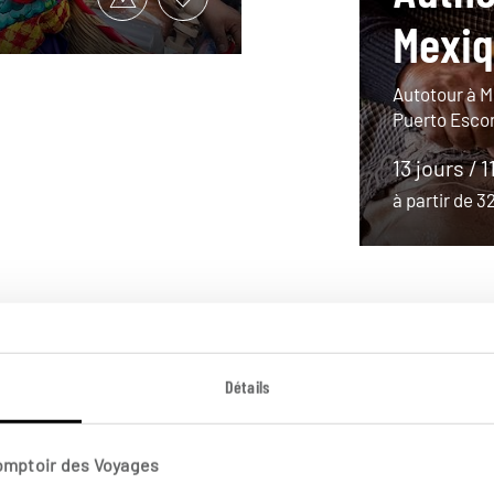
Mexi
Autotour à M
Puerto Esco
13 jours / 1
à partir de 
Détails
Comptoir des Voyages