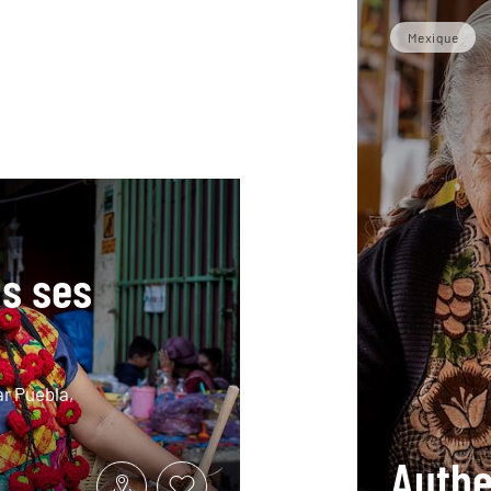
Mexique
s ses
r Puebla,
Authe