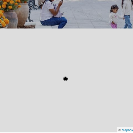
©
Mapbo