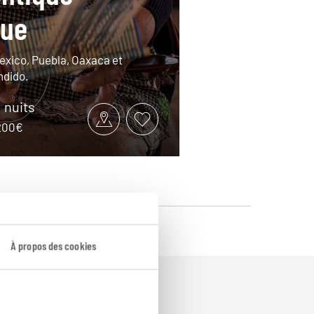
que
exico, Puebla, Oaxaca et
ndido.
1 nuits
3200€
À propos des cookies