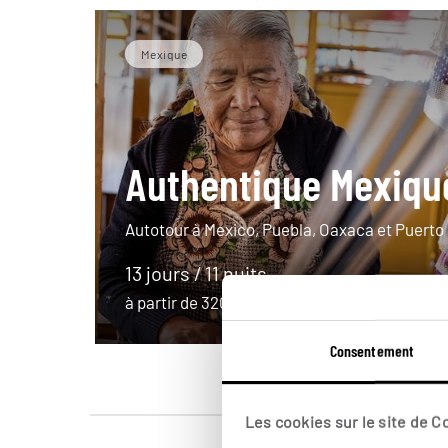
Mexique
Authentique Mexiqu
Autotour à Mexico, Puebla, Oaxaca et Puerto
13 jours / 11 nuits
à partir de 3200€
Consentement
Les cookies sur le site de 