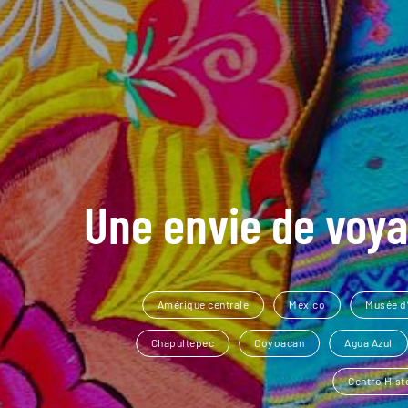
Une envie de voya
Amérique centrale
Mexico
Musée d
Chapultepec
Coyoacan
Agua Azul
Centro Hist