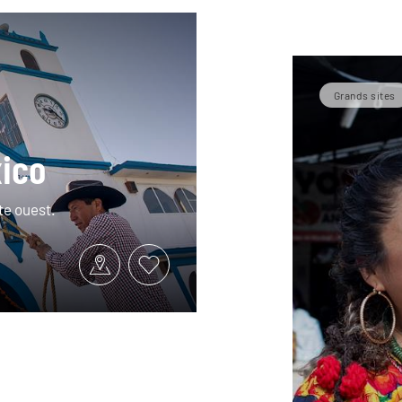
Grands sites
xico
te ouest.