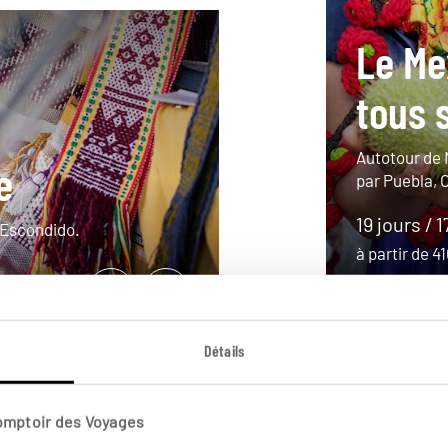
Le Me
tous 
Autotour de 
e
par Puebla, 
19 jours / 1
 Escondido.
à partir de 
Détails
Comptoir des Voyages