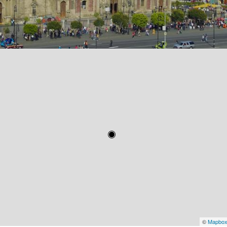
©
Mapbo