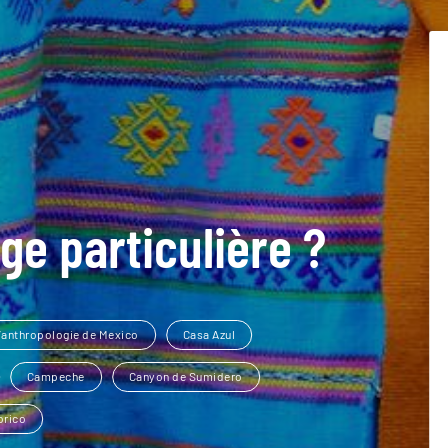
ge particulière ?
’anthropologie de Mexico
Casa Azul
Campeche
Canyon de Sumidero
orico