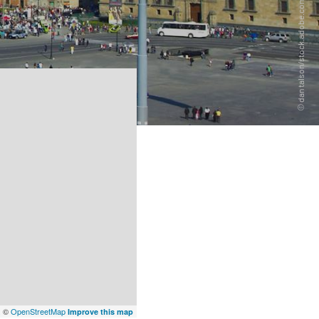
x
©
OpenStreetMap
Improve this map