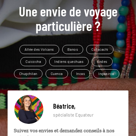
Une envie de voyage
particulière ?
Allée des Volcans
Banos
Cotacachi
Cuicocha
Indiens quechuas
Andes
Chugchilan
Cuenca
Incas
Ingapirca
Béatrice,
spécialiste Equateur
Suivez vos envies et demandez conseils à nos