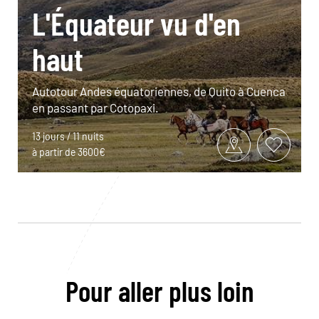
L'Équateur vu d'en
haut
Autotour Andes équatoriennes, de Quito à Cuenca
en passant par Cotopaxi.
13 jours / 11 nuits
à partir de 3600€
Pour aller plus loin