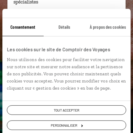
spécialistes
Ils sauront organiser votre itinéraire au plus
près de vos envies et de la réalité du pays.
Consentement
Détails
À propos des cookies
Échangez en face à face ou depuis nos studios
connectés en agence, mais aussi par email ou
téléphone.
Les cookies sur le site de Comptoir des Voyages
Vous gardez le même interlocuteur avant,
Nous utilisons des cookies pour faciliter votre navigation
pendant et après votre voyage.
sur notre site et mesurer notre audience et la pertinence
de nos publicités. Vous pouvez choisir maintenant quels
cookies vous acceptez. Vous pourrez modifier vos choix en
cliquant sur « gestion des cookies » en bas de page.
DEMANDER UN DEVIS
ou
TOUT ACCEPTER
Construisez votre voyage avec un spécialiste
Equateur
PERSONNALISER