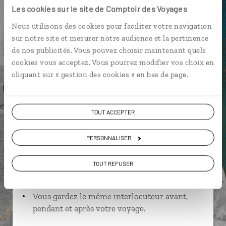
Les cookies sur le site de Comptoir des Voyages
Nous utilisons des cookies pour faciliter votre navigation
sur notre site et mesurer notre audience et la pertinence
Jean,
de nos publicités. Vous pouvez choisir maintenant quels
cookies vous acceptez. Vous pourrez modifier vos choix en
spécialiste Italie
cliquant sur « gestion des cookies » en bas de page.
Suivez vos envies et demandez conseils à nos
spécialistes
TOUT ACCEPTER
Ils sauront organiser votre itinéraire au plus
près de vos envies et de la réalité du pays.
PERSONNALISER
Échangez en face à face ou depuis nos studios
TOUT REFUSER
connectés en agence, mais aussi par email ou
téléphone.
Vous gardez le même interlocuteur avant,
pendant et après votre voyage.