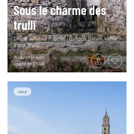
Sous le charme des
trulli
Circuit autotour Pouilles : Gallipoli, Ostuni, vallée
d’Itria, Trani…
15 jours / 14 nuits
à partir de 2700€
Italie