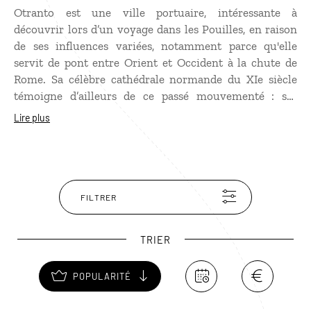
Otranto est une ville portuaire, intéressante à
découvrir lors d’un voyage dans les Pouilles, en raison
de ses influences variées, notamment parce qu'elle
servit de pont entre Orient et Occident à la chute de
Rome. Sa célèbre cathédrale normande du XIe siècle
témoigne d’ailleurs de ce passé mouvementé : ses
armoires renferment les crânes et ossements
Lire plus
d’Otrantins ayant refusé de se convertir à l’islam, lors
de la sanguinaire invasion turque de 1480. Pourtant,
ses eaux claires, sa côte rocheuse, ses plages de sable fin
et sa nature encore vierge feraient presque oublier un
tel passé aux touristes venant majoritairement y vivre
FILTRER
des moments de farniente.
TRIER
POPULARITÉ