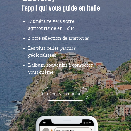
l'appli qui vous guide en Italie
L’itinéraire vers votre
agritourisme en 1 clic
Notre sélection de
trattorias
Les plus belles
piazzas
géolocalisées
L'album souvenirs à composer
vous-même
DÉCOUVRIR LUCIOLE