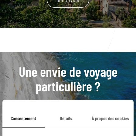
DÉCOUVRIR
Une envie de voyage
particulière ?
Agritourisme
Andria
Bari
Certaldo
Consentement
Détails
À propos des cookies
Forêt Umbra
Alberobello
Basilicate
Grottes de Castellana
Leuca
Matera