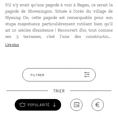
S’il n’y avait qu’une pagode à voir à Bagan, ce serait la
pagode de Shwezingon. Située à l’orée du village de
Nyaung Oo, cette pagode est remarquable pour son
stupa majestueux particulièrement rutilant bien qu’il
ait 10 siècles d’existence ! Recouvert d’or, tout comme
ses 3 terrasses, c’est l’une des constructions
emblématiques de l’ancienne ville impériale de Bagan.
Lire plus
Très vénérée, la pagode Shwezigon aurait été bâtie
pour abriter une réplique des dents de Bouddha. À voir
le soir lorsque les clochettes du stupa se mettent à
carillonner.
FILTRER
TRIER
POPULARITÉ