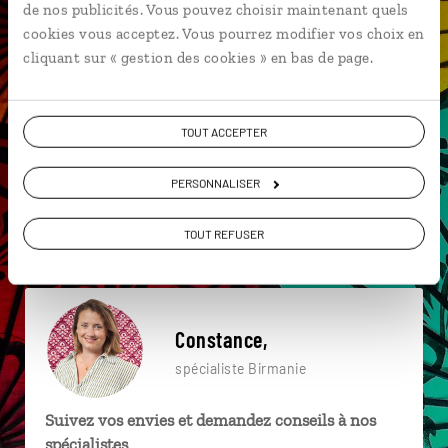
de nos publicités. Vous pouvez choisir maintenant quels
particulière ?
cookies vous acceptez. Vous pourrez modifier vos choix en
cliquant sur « gestion des cookies » en bas de page.
Asie du Sud-Est
Irrawady
Mandalay
TOUT ACCEPTER
Indein
Kalaw
Marché de Nyaung Oo
PERSONNALISER
Lac Inle
Mingun
Monastère de Salay
Îles Mergui
TOUT REFUSER
Constance,
spécialiste Birmanie
Suivez vos envies et demandez conseils à nos
spécialistes