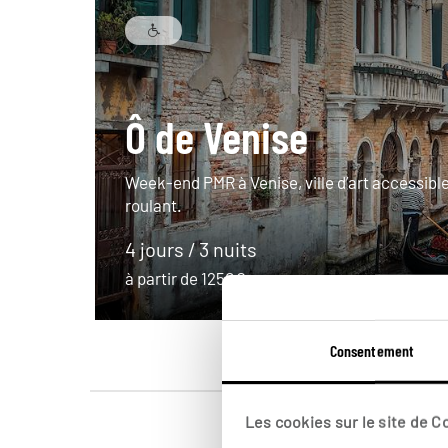
Ô de Venise
Week-end PMR à Venise, ville d’art accessible
roulant.
4 jours / 3 nuits
à partir de 1250€
Consentement
Les cookies sur le site de 