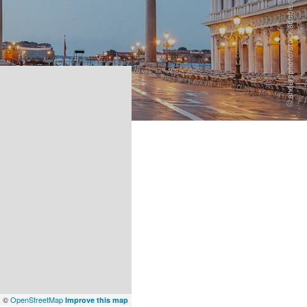
x
©
OpenStreetMap
Improve this map