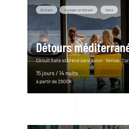
En train
Voyager en décalé
Italie
Détours méditerran
Circuit Italie et Grèce sans avion : Venise, C
15 jours / 14 nuits
à partir de 2900€