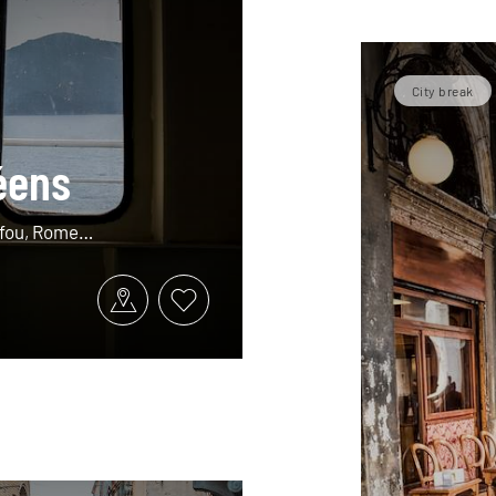
City break
éens
orfou, Rome…