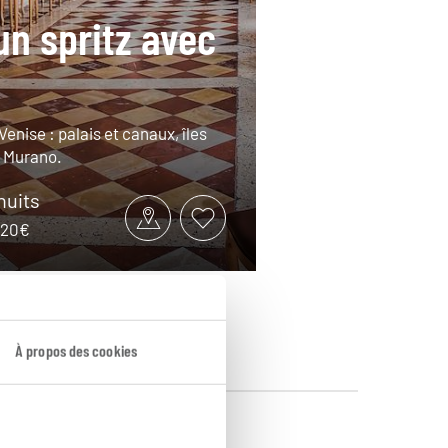
un spritz avec
enise : palais et canaux, îles
t Murano.
 nuits
1020€
À propos des cookies