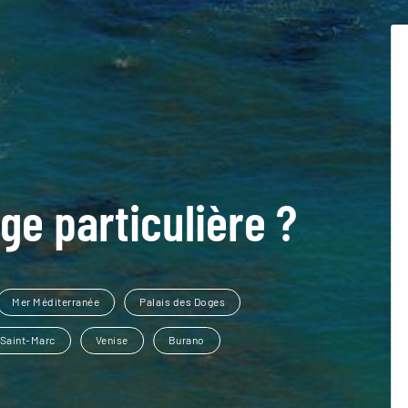
ge particulière ?
Mer Méditerranée
Palais des Doges
 Saint-Marc
Venise
Burano