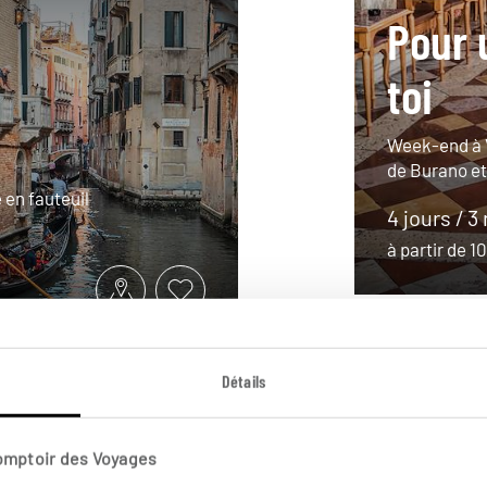
Pour 
toi
Week-end à V
de Burano e
 en fauteuil
4 jours / 3
à partir de 
Détails
Comptoir des Voyages