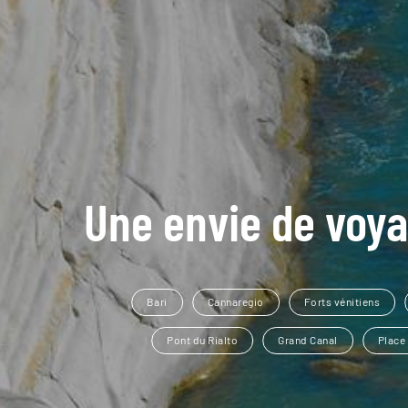
Une envie de voya
Bari
Cannaregio
Forts vénitiens
Pont du Rialto
Grand Canal
Place