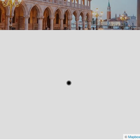
©
Mapbo