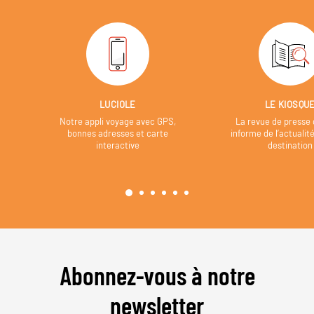
LUCIOLE
LE KIOSQU
Notre appli voyage avec GPS,
La revue de presse 
bonnes adresses et carte
informe de l’actualit
interactive
destination
Abonnez-vous à notre
newsletter