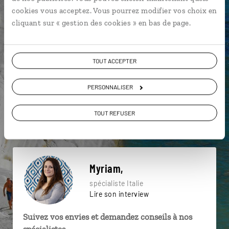
particulière ?
cookies vous acceptez. Vous pourrez modifier vos choix en
cliquant sur « gestion des cookies » en bas de page.
Mer Méditerranée
Palais des Doges
TOUT ACCEPTER
Pont du Rialto
Grand Canal
Place Saint-Marc
PERSONNALISER
Venise
Basilique St Pierre
Florence
TOUT REFUSER
Forums impériaux
Grand Canal
Myriam,
spécialiste Italie
Lire son interview
Suivez vos envies et demandez conseils à nos
spécialistes