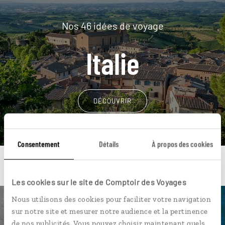
Nos 46 idées de voyage
Italie
DÉCOUVRIR
Consentement
Détails
À propos des cookies
Les cookies sur le site de Comptoir des Voyages
Nous utilisons des cookies pour faciliter votre navigation
Une envie de voyage
sur notre site et mesurer notre audience et la pertinence
de nos publicités. Vous pouvez choisir maintenant quels