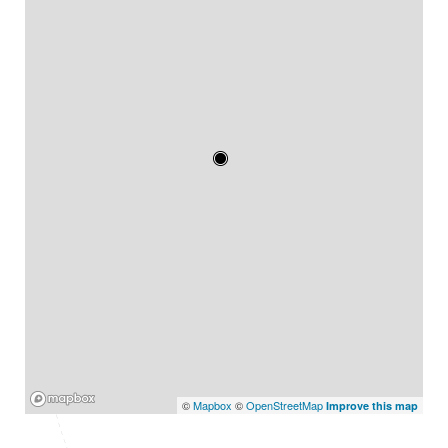
Mapbox
©
Mapbox
©
OpenStreetMap
Improve this map