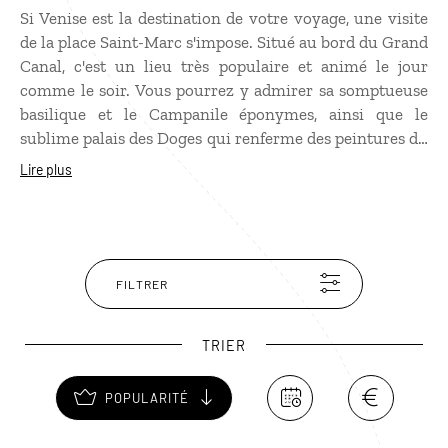
Si Venise est la destination de votre voyage, une visite
de la place Saint-Marc s'impose. Situé au bord du Grand
Canal, c'est un lieu très populaire et animé le jour
comme le soir. Vous pourrez y admirer sa somptueuse
basilique et le Campanile éponymes, ainsi que le
sublime palais des Doges qui renferme des peintures du
Tintoret, de Tiepolo et de Véronèse. Profitez de
Lire plus
l'occasion pour déguster un cappuccino à l'une des
terrasses des célèbres cafés dont certains sont ouverts
depuis plusieurs siècles.
FILTRER
TRIER
POPULARITÉ