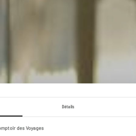
ain pour la Sérén
Détails
age en train Venice Simplon-Orient-Express jusqu’à Ven
Comptoir des Voyages