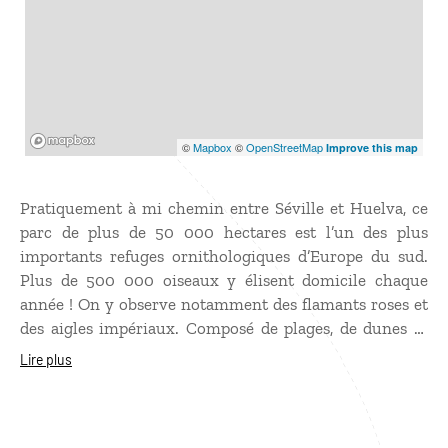
Mapbox
©
Mapbox
©
OpenStreetMap
Improve this map
Pratiquement à mi chemin entre Séville et Huelva, ce
parc de plus de 50 000 hectares est l’un des plus
importants refuges ornithologiques d’Europe du sud.
Plus de 500 000 oiseaux y élisent domicile chaque
année ! On y observe notamment des flamants roses et
des aigles impériaux. Composé de plages, de dunes et
surtout de marais, le parc national de Doñana se visite
Lire plus
en empruntant les passerelles en bois qui le traversent.