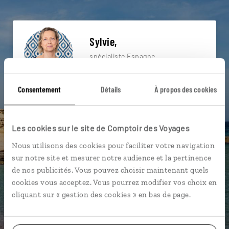
Sylvie,
spécialiste Espagne
Lire son interview
Consentement
Détails
À propos des cookies
Suivez vos envies et demandez conseils à nos
spécialistes
Ils sauront organiser votre itinéraire au plus
Les cookies sur le site de Comptoir des Voyages
près de vos envies et de la réalité du pays.
Nous utilisons des cookies pour faciliter votre navigation
Échangez en face à face ou depuis nos studios
sur notre site et mesurer notre audience et la pertinence
connectés en agence, mais aussi par email ou
de nos publicités. Vous pouvez choisir maintenant quels
téléphone.
cookies vous acceptez. Vous pourrez modifier vos choix en
cliquant sur « gestion des cookies » en bas de page.
Vous gardez le même interlocuteur avant,
pendant et après votre voyage.