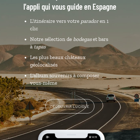
l'appli qui vous guide en Espagne
L’itinéraire vers votre
parador
en 1
clic
Notre sélection de
bodegas
et bars
à
tapas
Les plus beaux châteaux
géolocalisés
L'album souvenirs à composer
vous-même
DÉCOUVRIR LUCIOLE