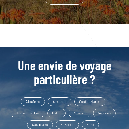
Une envie de voyage
particulière ?
Albufeira
Almancil
Castro Marim
Costa de la Luz
Estoi
Algarve
Aracena
Cataplana
El Rocio
Faro