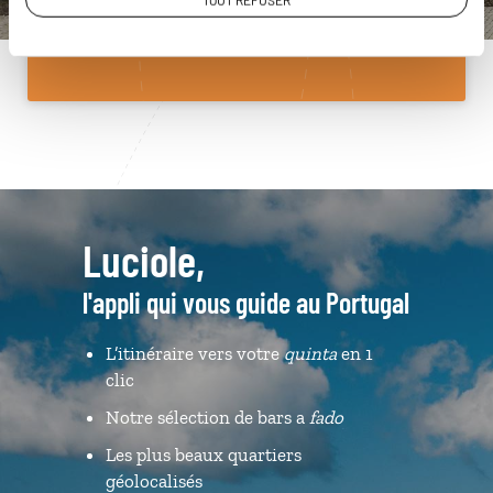
TOUT REFUSER
Du lundi au samedi de 09h30 à 18h30
Luciole,
l'appli qui vous guide au Portugal
L’itinéraire vers votre
quinta
en 1
clic
Notre sélection de bars a
fado
Les plus beaux quartiers
géolocalisés