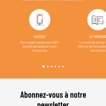
LUCIOLE
LE KIOSQU
Notre appli voyage avec GPS,
La revue de presse 
bonnes adresses et carte
informe de l’actualit
interactive
destination
Abonnez-vous à notre
newsletter