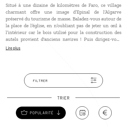
Situé à une dizaine de kilomètres de Faro, ce village
charmant offre une image d’Epinal de l’Algarve
préservé du tourisme de masse. Baladez-vous autour de
la place de l’église, en n’oubliant pas de jeter un œil à
l’intérieur car le bois utilisé pour la construction des
autels provient d'anciens navires ! Puis dirigez-vous
vers le palais du vicomte d’Estoi, une folie Rococo
Lire plus
transformée en hôtel de luxe, avec statues romaines,
bassins, colonnes et jardins. À voir également les ruines
romaines de Milreu, une ancienne exploitation agricole
qui se mérite surtout pour ses bassins aux revêtements
en mosaïque.
FILTRER
TRIER
POPULARITÉ