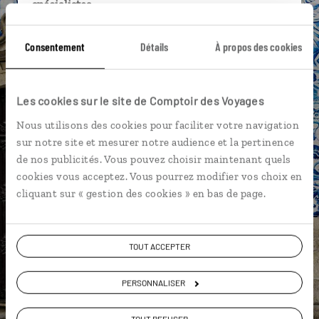
spécialistes
Ils sauront organiser votre itinéraire au plus
Consentement
Détails
À propos des cookies
près de vos envies et de la réalité du pays.
Échangez en face à face ou depuis nos studios
connectés en agence, mais aussi par email ou
Les cookies sur le site de Comptoir des Voyages
téléphone.
Nous utilisons des cookies pour faciliter votre navigation
Vous gardez le même interlocuteur avant,
sur notre site et mesurer notre audience et la pertinence
pendant et après votre voyage.
de nos publicités. Vous pouvez choisir maintenant quels
cookies vous acceptez. Vous pourrez modifier vos choix en
cliquant sur « gestion des cookies » en bas de page.
DEMANDER UN DEVIS
TOUT ACCEPTER
ou
Construisez votre voyage avec un spécialiste Portugal
PERSONNALISER
01 85 08 10 49