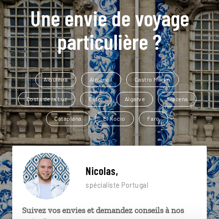
Une envie de voyage
particulière ?
Albufeira
Almancil
Castro Marim
Costa de la Luz
Estoi
Algarve
Aracena
Cataplana
El Rocio
Faro
Nicolas,
spécialiste Portugal
Suivez vos envies et demandez conseils à nos