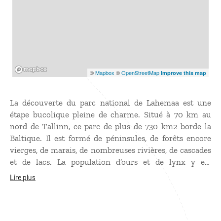
Mapbox
©
Mapbox
©
OpenStreetMap
Improve this map
La découverte du parc national de Lahemaa est une
étape bucolique pleine de charme. Situé à 70 km au
nord de Tallinn, ce parc de plus de 730 km2 borde la
Baltique. Il est formé de péninsules, de forêts encore
vierges, de marais, de nombreuses rivières, de cascades
et de lacs. La population d’ours et de lynx y est
nombreuse. Idéal pour la randonnée, le parc de
Lire plus
Lahemaa est jalonné de villages de pêcheurs
pittoresques mais également de manoirs construits au
XVIII et au XIXe siècle par l’aristocratie estonienne,
ouverts à la visite.