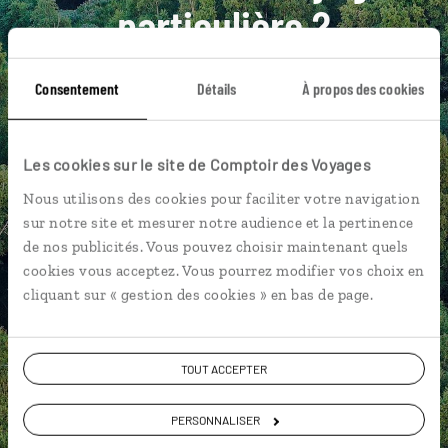
particulière ?
Consentement
Détails
À propos des cookies
Abbaye Sainte-Brigitte
Citadelle de Toompea
Mer Baltique
Palais de Kadriorg
Pays baltes
Les cookies sur le site de Comptoir des Voyages
Abbaye Sainte-Brigitte
Château de Cesis
Nous utilisons des cookies pour faciliter votre navigation
sur notre site et mesurer notre audience et la pertinence
Château de Trakai
Cloître de Pazaislis
de nos publicités. Vous pouvez choisir maintenant quels
Eglise Saint-Pierre
cookies vous acceptez. Vous pourrez modifier vos choix en
cliquant sur « gestion des cookies » en bas de page.
Fabien,
TOUT ACCEPTER
spécialiste Estonie
PERSONNALISER