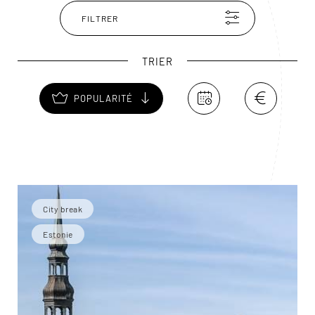
FILTRER
TRIER
POPULARITÉ
City break
Estonie