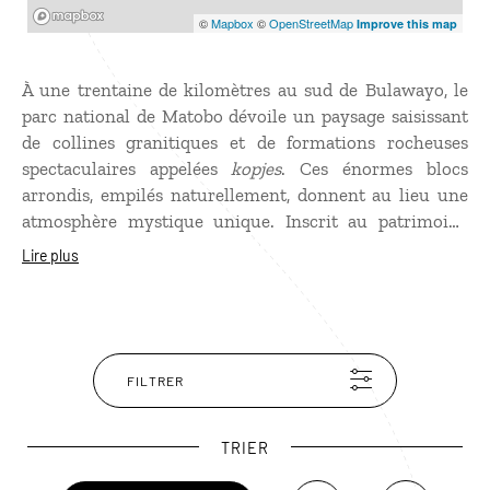
Mapbox
©
Mapbox
©
OpenStreetMap
Improve this map
À une trentaine de kilomètres au sud de Bulawayo, le
parc national de Matobo dévoile un paysage saisissant
de collines granitiques et de formations rocheuses
spectaculaires appelées
kopjes
. Ces énormes blocs
arrondis, empilés naturellement, donnent au lieu une
atmosphère mystique unique. Inscrit au patrimoine
mondial de l’UNESCO, le parc abrite une faune riche,
Lire plus
dont des rhinocéros blancs protégés, des léopards et
une impressionnante concentration d’aigles noirs.
Matobo est aussi un haut lieu culturel : des centaines
de grottes renferment des peintures rupestres vieilles
de plusieurs milliers d’années. Sur les hauteurs, la
FILTRER
tombe de Cecil John Rhodes offre un point de vue
spectaculaire sur ce paysage chargé d’histoire.
TRIER