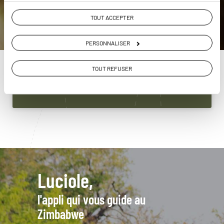
ou
TOUT ACCEPTER
Construisez votre voyage avec un spécialiste
Zimbabwe
PERSONNALISER
01 86 95 65 58
TOUT REFUSER
Du lundi au samedi de 09h30 à 18h30
Luciole,
l'appli qui vous guide au
Zimbabwe