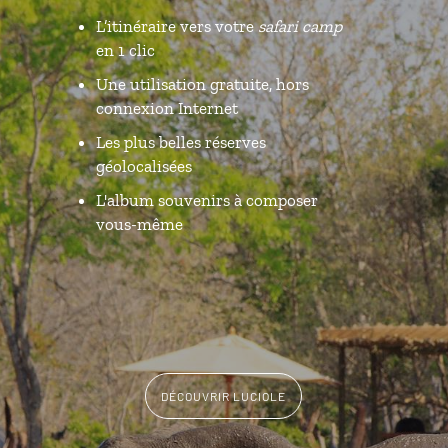
L’itinéraire vers votre
safari camp
en 1 clic
Une utilisation gratuite, hors
connexion Internet
Les plus belles réserves
géolocalisées
L'album souvenirs à composer
vous-même
DÉCOUVRIR LUCIOLE