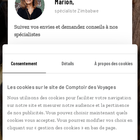
Marion,
spécialiste Zimbabwe
Suivez vos envies et demandez conseils à nos
spécialistes
Ils sauront organiser votre itinéraire au plus
près de vos envies et de la réalité du pays.
Consentement
Détails
À propos des cookies
Échangez en face à face ou depuis nos studios
connectés en agence, mais aussi par email ou
téléphone.
Les cookies sur le site de Comptoir des Voyages
Vous gardez le même interlocuteur avant,
Nous utilisons des cookies pour faciliter votre navigation
pendant et après votre voyage.
sur notre site et mesurer notre audience et la pertinence
de nos publicités. Vous pouvez choisir maintenant quels
cookies vous acceptez. Vous pourrez modifier vos choix en
cliquant sur « gestion des cookies » en bas de page.
DEMANDER UN DEVIS