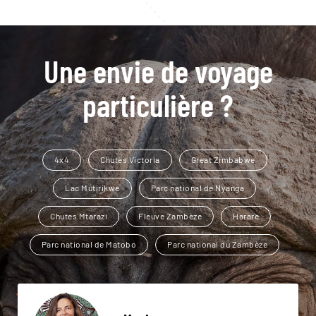
Une envie de voyage
particulière ?
4x4
Chutes Victoria
Great Zimbabwe
Lac Mutirikwe
Parc national de Nyanga
Chutes Mtarazi
Fleuve Zambèze
Harare
Parc national de Matobo
Parc national du Zambèze