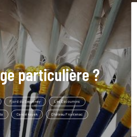
ge particulière ?
Fjord du Saguenay
Les Escoumins
da
Canoë kayak
Château Frontenac