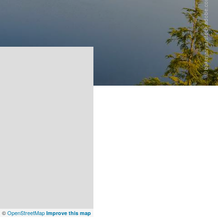
x
©
OpenStreetMap
Improve this map