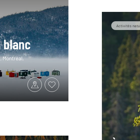
Activités natu
 blanc
, Montréal,