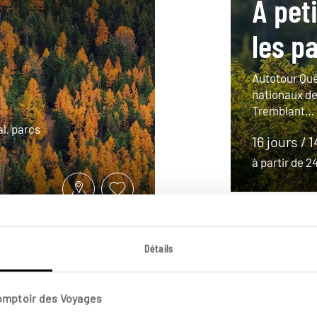
À pet
les p
Autotour Qué
nationaux de
Tremblant…
l, parcs
16 jours / 
à partir de 
Détails
Comptoir des Voyages