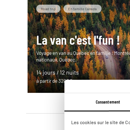
Road trip
En famille Canada
La van c'est l'fun !
Voyage en van au Québec en famille : Montréa
nationaux, Québec.
14 jours / 12 nuits
à partir de 3200€
Consentement
Les cookies sur le site de 