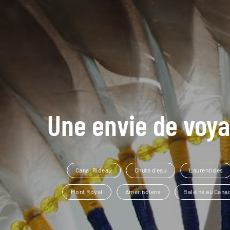
Une envie de voya
Canal Rideau
Chute d'eau
Laurentides
Mont Royal
Amérindiens
Baleine au Cana