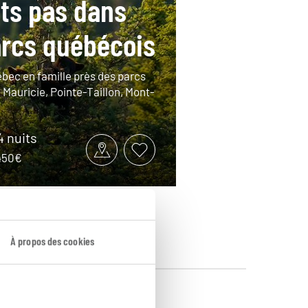
its pas dans
arcs québécois
bec en famille près des parcs
 Mauricie, Pointe-Taillon, Mont-
14 nuits
2450€
À propos des cookies