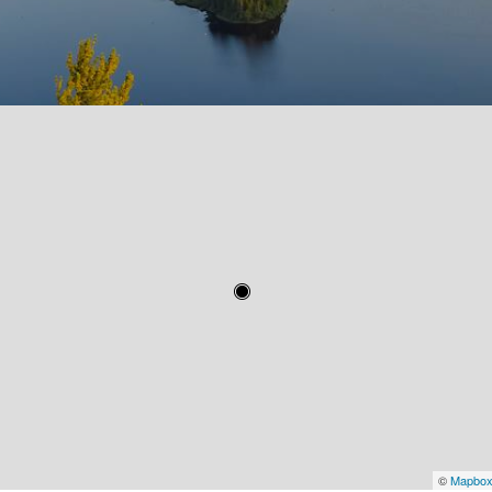
©
Mapbo