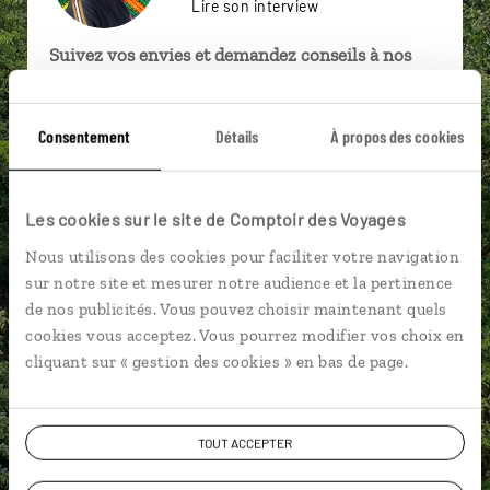
Lire son interview
Suivez vos envies et demandez conseils à nos
spécialistes
Ils sauront organiser votre itinéraire au plus
Consentement
Détails
À propos des cookies
près de vos envies et de la réalité du pays.
Échangez en face à face ou depuis nos studios
connectés en agence, mais aussi par email ou
Les cookies sur le site de Comptoir des Voyages
téléphone.
Nous utilisons des cookies pour faciliter votre navigation
Vous gardez le même interlocuteur avant,
sur notre site et mesurer notre audience et la pertinence
pendant et après votre voyage.
de nos publicités. Vous pouvez choisir maintenant quels
cookies vous acceptez. Vous pourrez modifier vos choix en
cliquant sur « gestion des cookies » en bas de page.
DEMANDER UN DEVIS
TOUT ACCEPTER
ou