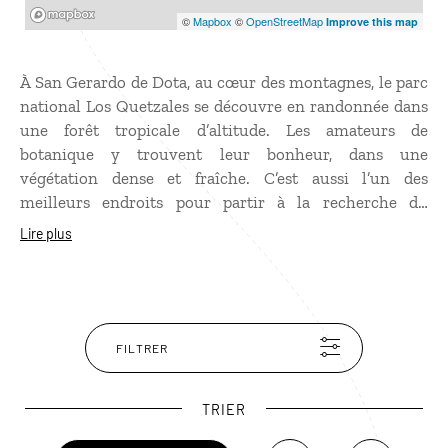
Mapbox
©
Mapbox
©
OpenStreetMap
Improve this map
À San Gerardo de Dota, au cœur des montagnes, le parc
national Los Quetzales se découvre en randonnée dans
une forêt tropicale d’altitude. Les amateurs de
botanique y trouvent leur bonheur, dans une
végétation dense et fraîche. C’est aussi l’un des
meilleurs endroits pour partir à la recherche du
quetzal, souvent aperçu près des avocatiers dont il
Lire plus
raffole. Après quelques heures de marche, la cascade de
San Gerardo offre une belle récompense.
FILTRER
TRIER