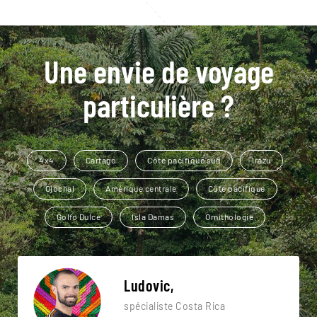
Une envie de voyage
particulière ?
4x4
Cartago
Côte pacifique sud
Irazu
Ojochal
Amérique centrale
Côte pacifique
Golfo Dulce
Isla Damas
Ornithologie
Ludovic,
spécialiste Costa Rica