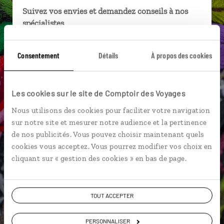
Suivez vos envies et demandez conseils à nos
spécialistes
Ils sauront organiser votre itinéraire au plus
Consentement
Détails
À propos des cookies
près de vos envies et de la réalité du pays.
Échangez en face à face ou depuis nos studios
connectés en agence, mais aussi par email ou
Les cookies sur le site de Comptoir des Voyages
téléphone.
Nous utilisons des cookies pour faciliter votre navigation
Vous gardez le même interlocuteur avant,
sur notre site et mesurer notre audience et la pertinence
pendant et après votre voyage.
de nos publicités. Vous pouvez choisir maintenant quels
cookies vous acceptez. Vous pourrez modifier vos choix en
cliquant sur « gestion des cookies » en bas de page.
DEMANDER UN DEVIS
TOUT ACCEPTER
ou
Construisez votre voyage avec un spécialiste
PERSONNALISER