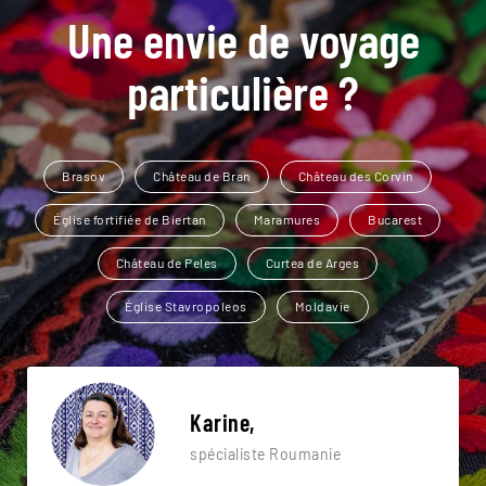
Une envie de voyage
particulière ?
Brasov
Château de Bran
Château des Corvin
Église fortifiée de Biertan
Maramures
Bucarest
Château de Peles
Curtea de Arges
Église Stavropoleos
Moldavie
Karine,
spécialiste Roumanie