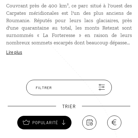
Couvrant près de 400 km², ce parc situé à l'ouest des
Carpates méridionales est l'un des plus anciens de
Roumanie. Réputés pour leurs lacs glaciaires, près
d'une quarantaine au total, les monts Retezat sont
surnommés « La Forteresse » en raison de leurs
nombreux sommets escarpés dont beaucoup dépassent
les 2 000 m d'altitude. Les paysages y sont splendides,
Lire plus
la faune abondante et les possibilités de randonnée
innombrables.
FILTRER
TRIER
POPULARITÉ