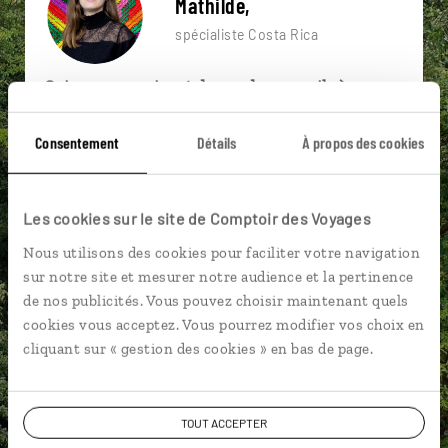
Mathilde,
spécialiste Costa Rica
Suivez vos envies et demandez conseils à nos
spécialistes
Consentement
Détails
À propos des cookies
Ils sauront organiser votre itinéraire au plus
près de vos envies et de la réalité du pays.
Échangez en face à face ou depuis nos studios
Les cookies sur le site de Comptoir des Voyages
connectés en agence, mais aussi par email ou
Nous utilisons des cookies pour faciliter votre navigation
téléphone.
sur notre site et mesurer notre audience et la pertinence
Vous gardez le même interlocuteur avant,
de nos publicités. Vous pouvez choisir maintenant quels
pendant et après votre voyage.
cookies vous acceptez. Vous pourrez modifier vos choix en
cliquant sur « gestion des cookies » en bas de page.
TOUT ACCEPTER
DEMANDER UN DEVIS