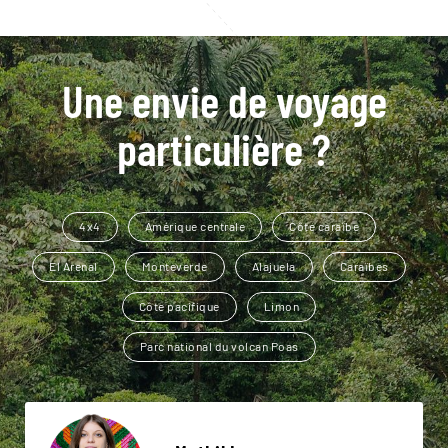
Une envie de voyage
particulière ?
4x4
Amérique centrale
Côte caraïbe
El Arenal
Monteverde
Alajuela
Caraïbes
Côte pacifique
Limon
Parc national du volcan Poas