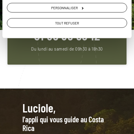
ou
PERSONNALISER
Construisez votre voyage avec un spécialiste Costa
Rica
TOUT REFUSER
01 86 95 65 12
Du lundi au samedi de 09h30 à 18h30
Luciole,
l'appli qui vous guide au Costa
Rica