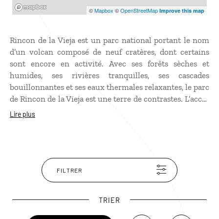
Mapbox
©
Mapbox
©
OpenStreetMap
Improve this map
Rincon de la Vieja est un parc national portant le nom
d’un volcan composé de neuf cratères, dont certains
sont encore en activité. Avec ses forêts sèches et
humides, ses rivières tranquilles, ses cascades
bouillonnantes et ses eaux thermales relaxantes, le parc
de Rincon de la Vieja est une terre de contrastes. L’accès
au cratère est régulièrement fermé en raison de
Lire plus
l’activité volcanique, mais le parc reste une étape très
appréciée des randonneurs. Ouvrez l’œil dans les
arbres, où se cachent singes et serpents ! Attention, le
parc est fermé le lundi.
FILTRER
TRIER