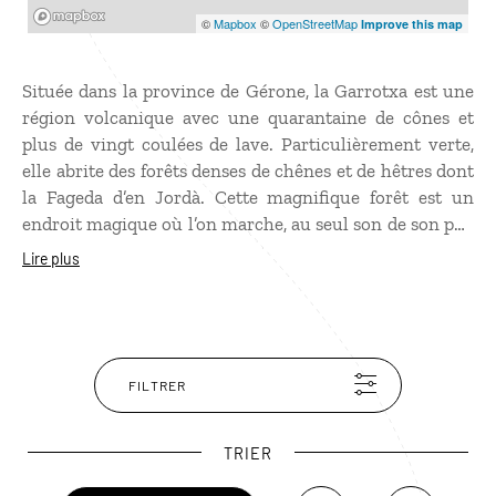
Mapbox
©
Mapbox
©
OpenStreetMap
Improve this map
Située dans la province de Gérone, la Garrotxa est une
région volcanique avec une quarantaine de cônes et
plus de vingt coulées de lave. Particulièrement verte,
elle abrite des forêts denses de chênes et de hêtres dont
la Fageda d’en Jordà. Cette magnifique forêt est un
endroit magique où l’on marche, au seul son de son pas,
guidé par les rayons du soleil qui filtrent à travers les
Lire plus
arbres. Découvrez également dans le parc naturel de la
Garrotxa, de ravissants villages médiévaux comme
Besalu et Castellfollit de la Roca, accrochés à un éperon
rocheux.
FILTRER
TRIER