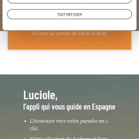
Construisez votre voyage avec un spécialiste Espagne
01 85 08 10 48
TOUT REFUSER
Du lundi au samedi de 09h30 à 18h30
Luciole,
l'appli qui vous guide en Espagne
L’itinéraire vers votre
parador
en 1
clic
Notre sélection de
bodegas
et bars