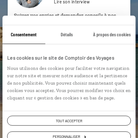
Lire son interview
Suivez vos envies et demandez conseils à nos
spécialistes
Consentement
Détails
À propos des cookies
Ils sauront organiser votre itinéraire au plus
près de vos envies et de la réalité du pays.
Échangez en face à face ou depuis nos studios
Les cookies sur le site de Comptoir des Voyages
connectés en agence, mais aussi par email ou
Nous utilisons des cookies pour faciliter votre navigation
téléphone.
sur notre site et mesurer notre audience et la pertinence
Vous gardez le même interlocuteur avant,
de nos publicités. Vous pouvez choisir maintenant quels
pendant et après votre voyage.
cookies vous acceptez. Vous pourrez modifier vos choix en
cliquant sur « gestion des cookies » en bas de page.
DEMANDER UN DEVIS
TOUT ACCEPTER
ou
PERSONNALISER