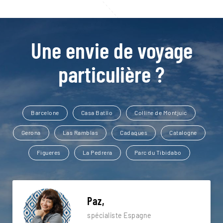
Une envie de voyage
particulière ?
Barcelone
Casa Batllo
Colline de Montjuic
Gerona
Las Ramblas
Cadaques
Catalogne
Figueres
La Pedrera
Parc du Tibidabo
Paz,
spécialiste Espagne