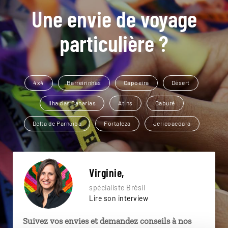
Une envie de voyage
particulière ?
4x4
Barreirinhas
Capoeira
Désert
Ilha das Canarias
Atins
Caburé
Delta de Parnaiba
Fortaleza
Jericoacoara
Virginie,
spécialiste Brésil
Lire son interview
Suivez vos envies et demandez conseils à nos