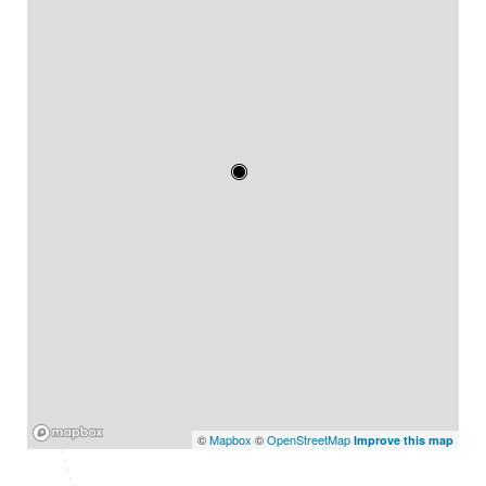
Mapbox
©
Mapbox
©
OpenStreetMap
Improve this map