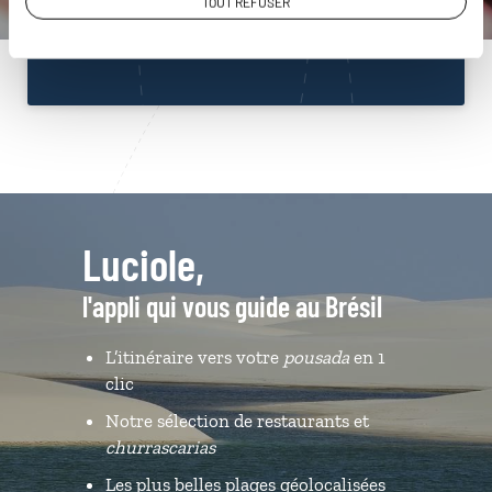
TOUT REFUSER
Du lundi au samedi de 09h30 à 18h30
Luciole,
l'appli qui vous guide au Brésil
L’itinéraire vers votre
pousada
en 1
clic
Notre sélection de restaurants et
churrascarias
Les plus belles plages géolocalisées