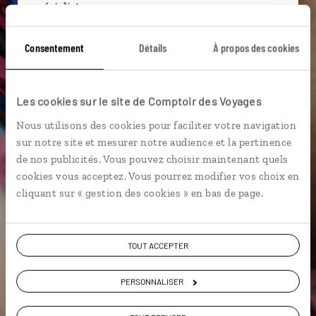
spécialistes
Ils sauront organiser votre itinéraire au plus
Consentement
Détails
À propos des cookies
près de vos envies et de la réalité du pays.
Échangez en face à face ou depuis nos studios
connectés en agence, mais aussi par email ou
Les cookies sur le site de Comptoir des Voyages
téléphone.
Nous utilisons des cookies pour faciliter votre navigation
Vous gardez le même interlocuteur avant,
sur notre site et mesurer notre audience et la pertinence
pendant et après votre voyage.
de nos publicités. Vous pouvez choisir maintenant quels
cookies vous acceptez. Vous pourrez modifier vos choix en
cliquant sur « gestion des cookies » en bas de page.
DEMANDER UN DEVIS
TOUT ACCEPTER
ou
Construisez votre voyage avec un spécialiste Brésil
PERSONNALISER
01 86 95 65 07