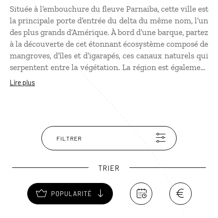
Située à l’embouchure du fleuve Parnaiba, cette ville est
la principale porte d’entrée du delta du même nom, l’un
des plus grands d’Amérique. À bord d’une barque, partez
à la découverte de cet étonnant écosystème composé de
mangroves, d’îles et d’igarapés, ces canaux naturels qui
serpentent entre la végétation. La région est également
réputée pour ses villages de pêcheurs, son rythme de
Lire plus
vie paisible et sa faune abondante. Un point de départ
idéal avant de poursuivre vers les dunes et lagunes des
Lençois Maranhenses.
FILTRER
TRIER
POPULARITÉ