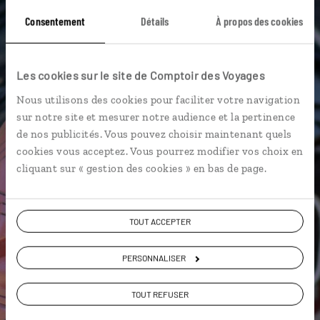
Buller River
Catlins Coast
Arrowtown
Consentement
Détails
À propos des cookies
Blenheim
Cathedral Cove
Gastronomie
Karangahake Gorge
Les cookies sur le site de Comptoir des Voyages
Nous utilisons des cookies pour faciliter votre navigation
sur notre site et mesurer notre audience et la pertinence
de nos publicités. Vous pouvez choisir maintenant quels
Cyrielle,
cookies vous acceptez. Vous pourrez modifier vos choix en
spécialiste Nouvelle-Zélande
cliquant sur « gestion des cookies » en bas de page.
Suivez vos envies et demandez conseils à nos
spécialistes
TOUT ACCEPTER
Ils sauront organiser votre itinéraire au plus
PERSONNALISER
près de vos envies et de la réalité du pays.
Échangez en face à face ou depuis nos studios
TOUT REFUSER
connectés en agence, mais aussi par email ou