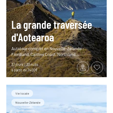
La grande traversée
d'Aotearoa
Autotour complet en Nouvelle-Zélande :
Fiordland, Caitlins Coast, Northland...
37 jours / 33 nuits
à partir de 7400€
Vie locale
Nouvelle-Zélande