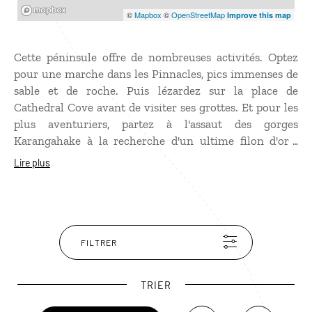
Mapbox
©
Mapbox
©
OpenStreetMap
Improve this map
Cette péninsule offre de nombreuses activités. Optez
pour une marche dans les Pinnacles, pics immenses de
sable et de roche. Puis lézardez sur la place de
Cathedral Cove avant de visiter ses grottes. Et pour les
plus aventuriers, partez à l'assaut des gorges
Karangahake à la recherche d'un ultime filon d'or !
Pour finir en beauté, attendez la marée basse du côté de
Lire plus
Hot Water Beach, à quelques kilomètres au sud de
Hahei : une eau chaude jaillit du sol. À vous de creuser
votre bassin dans le sable pour en profiter !
FILTRER
TRIER