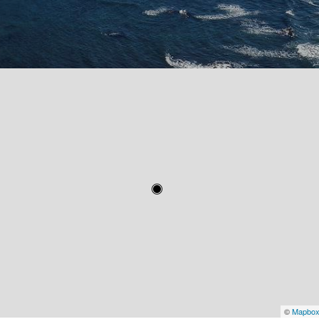
©
Mapbo