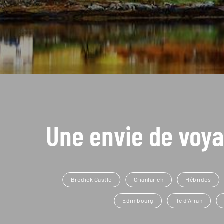
Une envie de voya
Brodick Castle
Crianlarich
Hébrides
Edimbourg
Île d'Arran