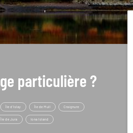
ge particulière ?
Île d'Islay
Île de Mull
Craignure
Île de Jura
Iona Island