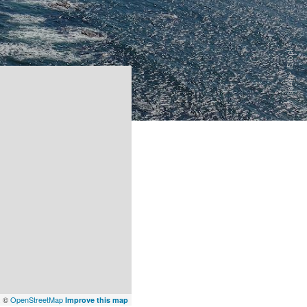
x
©
OpenStreetMap
Improve this map